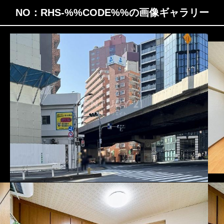
NO：RHS-%%CODE%%の画像ギャラリー