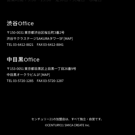
渋谷
Office
〒150-0031 東京都渋谷区桜丘町3番2号
渋谷サクラステージSAKURAタワー5F
[MAP]
TEL 03-6412-8821 FAX 03-6412-8841
中目黒
Office
〒153-0051 東京都目黒区上目黒一丁目26番9号
中目黒オークラビル1F
[MAP]
TEL 03-5720-1285 FAX 03-5720-1287
個人情報保護の取扱い
会員規約
サイトマップ
センチュリー21の加盟店は、すべて独立・自営です。
©CENTURY21 SMICA CREATE Inc.