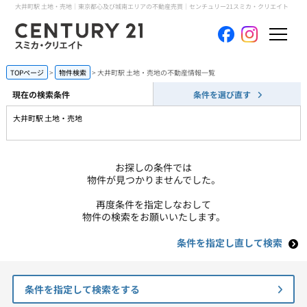
大井町駅 土地・売地｜東京都心及び城南エリアの不動産売買｜センチュリー21スミカ・クリエイト
ホーム
TOPページ
物件検索
大井町駅 土地・売地の不動産情報一覧
現在の検索条件
条件を選び直す
当社について
大井町駅 土地・売地
買いたい
お探しの条件では
売りたい
物件が見つかりませんでした。
再度条件を指定しなおして
コンテンツ
物件の検索をお願いいたします。
条件を指定し直して検索
採用情報
会員メニュー
条件を指定して検索をする