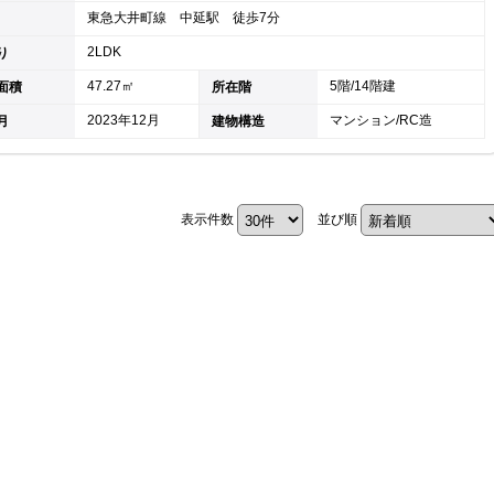
東急大井町線 中延駅 徒歩7分
キャリア採用
2LDK
り
47.27㎡
5階/14階建
面積
所在階
2023年12月
マンション/RC造
月
建物構造
表示件数
並び順
個人情報保護の取