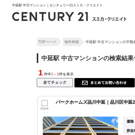
中延駅 中古マンション｜センチュリー21スミカ・クリエイト
TOPページ
物件検索
中延駅 中古マンションの不動
中延駅 中古マンションの検索結果
1
件中
1～1
件を表示
パークホームズ品川中延｜品川区中延2丁
check
価格
所在