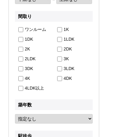
間取り
ワンルーム
1K
1DK
1LDK
2K
2DK
2LDK
3K
3DK
3LDK
4K
4DK
4LDK以上
築年数
駅徒歩