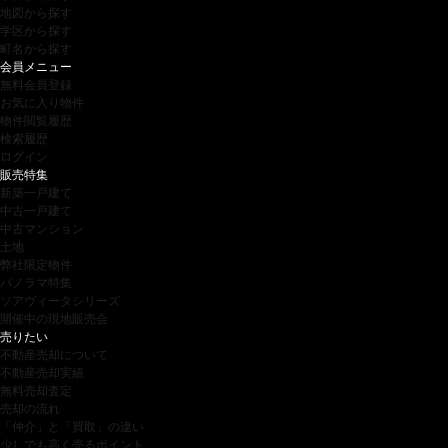
地図から探す
学区から探す
町名から探す
会員メニュー
無料会員登録
お気に入り物件
物件閲覧履歴
検索履歴
ログイン
販売特集
新築一戸建て
中古一戸建て
中古マンション
土地
弊社限定物件
パノラマ特集
ソアヴィータシリーズ
開催中の現地販売会
売りたい
不動産売却について
不動産売却実績
無料売却査定
売却の流れ
「仲介」と「買取」の違い
少しでも高く売るポイント