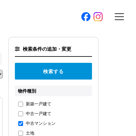
購入トップ
検索条件の追加・変更
条件から探す
地図から探す
（本社）
学区から探す
ス
町名から探す
物件種別
弊社限定物件
新築一戸建て
パノラマ特集
中古一戸建て
ソアヴィータシリーズ
報
中古マンション
開催中の現地販売会
土地
プ新卒採用