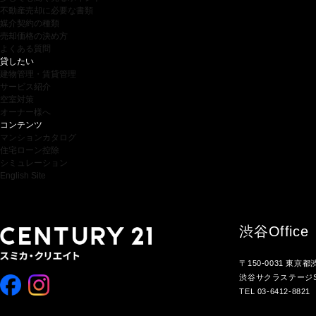
不動産売却に必要な書類
媒介契約の種類
売却価格の決め方
よくある質問
貸したい
建物管理・賃貸管理
サービス紹介
空室対策
オーナー様へ
コンテンツ
マンションカタログ
住宅ローン控除
シミュレーション
English Site
渋谷
Office
〒150-0031 東京
渋谷サクラステージS
TEL 03-6412-8821