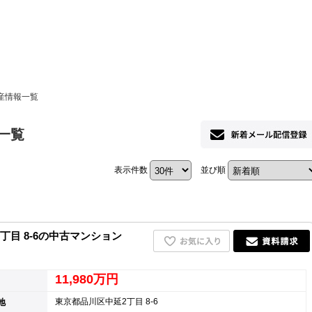
ホーム
産情報一覧
お知らせ
一覧
会社概要
表示件数
並び順
渋谷オフィス
中目黒オフィ
スタッフ紹介
目 8-6の中古マンション
採用情
11,980万円
東京都品川区中延2丁目 8-6
地
スミカグルー