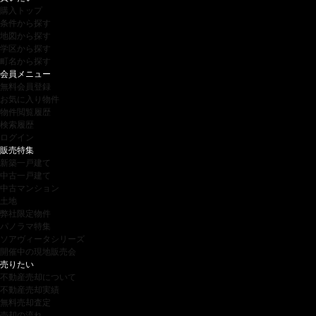
購入トップ
条件から探す
地図から探す
学区から探す
町名から探す
会員メニュー
無料会員登録
お気に入り物件
物件閲覧履歴
検索履歴
ログイン
販売特集
新築一戸建て
中古一戸建て
中古マンション
土地
弊社限定物件
パノラマ特集
ソアヴィータシリーズ
開催中の現地販売会
売りたい
不動産売却について
不動産売却実績
無料売却査定
売却の流れ