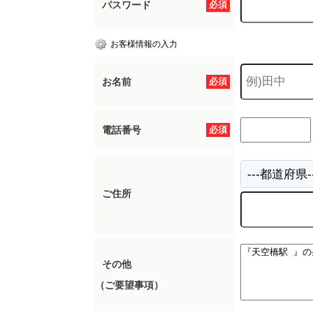
パスワード
必須
お客様情報の入力
お名前
必須
電話番号
必須
ご住所
その他
（ご要望事項）