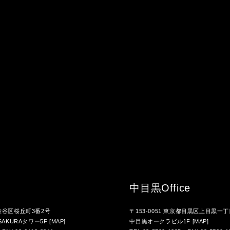
中目黒
Office
都渋谷区桜丘町3番2号
〒153-0051 東京都目黒区上目黒一丁
AKURAタワー5F
[MAP]
中目黒オークラビル1F
[MAP]