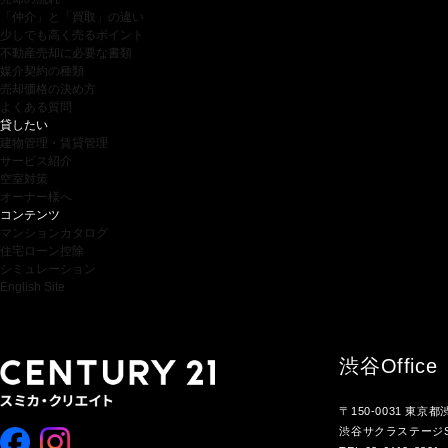
「仲介」と「買取」の違い
少しでも高く売るポイント
不動産売却に必要な書類
媒介契約の種類
売却価格の決め方
よくある質問
貸したい
建物管理・賃貸管理
サービス紹介
空室対策
オーナー様へ
コンテンツ
マンションカタログ
住宅ローン控除
シミュレーション
English Site
渋谷
Office
〒150-0031 東京
渋谷サクラステージS