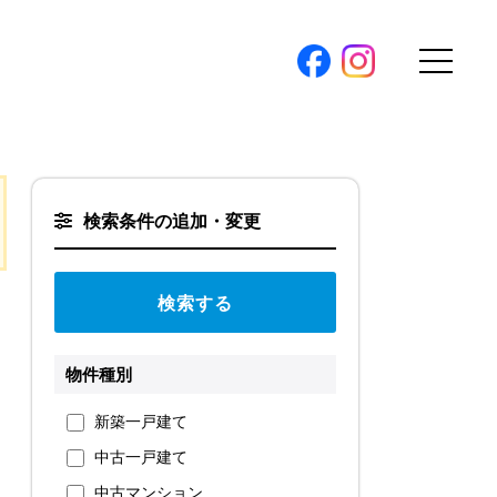
購入トップ
条件から探す
検索条件の追加・変更
地図から探す
（本社）
学区から探す
ス
町名から探す
弊社限定物件
物件種別
パノラマ特集
ソアヴィータシリーズ
報
新築一戸建て
開催中の現地販売会
中古一戸建て
プ新卒採用
中古マンション