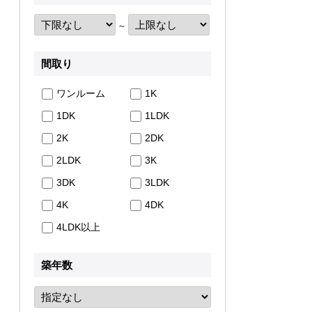
～
間取り
ワンルーム
1K
1DK
1LDK
2K
2DK
2LDK
3K
3DK
3LDK
4K
4DK
4LDK以上
築年数