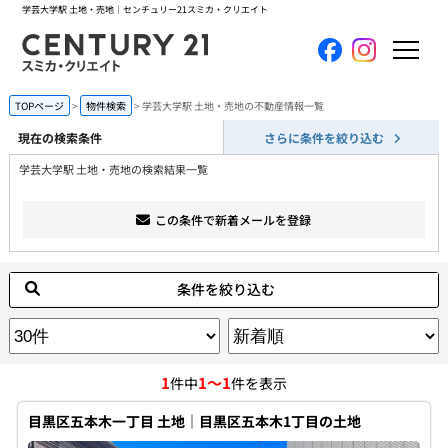
学芸大学駅 土地・売地｜センチュリー21スミカ・クリエイト
ホーム
TOPページ
物件検索
学芸大学駅 土地・売地の不動産情報一覧
現在の検索条件
さらに条件を絞り込む
当社について
学芸大学駅 土地・売地の検索結果一覧
買いたい
この条件で新着メールを登録
売りたい
条件を絞り込む
コンテンツ
採用情報
1
1～1
件中
件を表示
会員メニュー
目黒区五本木一丁目 土地｜目黒区五本木1丁目の土地