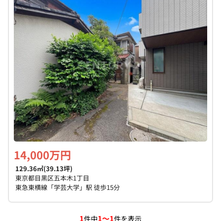
個人情報保護の取扱い
会員規約
サイトマップ
Engli
14,000万円
129.36㎡(39.13坪)
東京都目黒区五本木1丁目
東急東横線「学芸大学」駅 徒歩15分
1
1～1
件中
件を表示