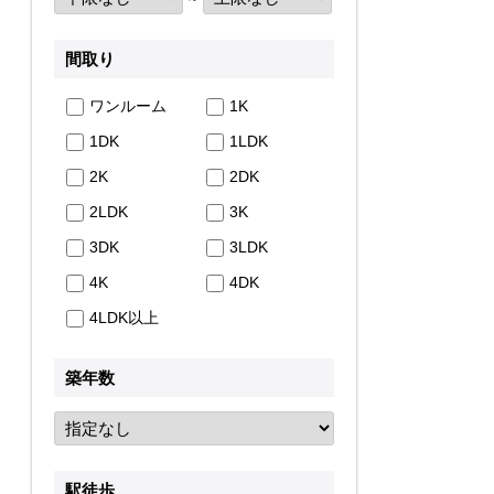
間取り
ワンルーム
1K
1DK
1LDK
2K
2DK
2LDK
3K
3DK
3LDK
4K
4DK
4LDK以上
築年数
駅徒歩