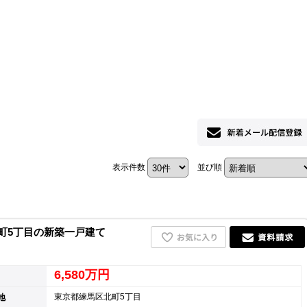
ホーム
お知らせ
会社概要
表示件数
並び順
渋谷オフィス
中目黒オフィ
スタッフ紹介
町5丁目の新築一戸建て
採用情
6,580万円
東京都練馬区北町5丁目
地
スミカグルー