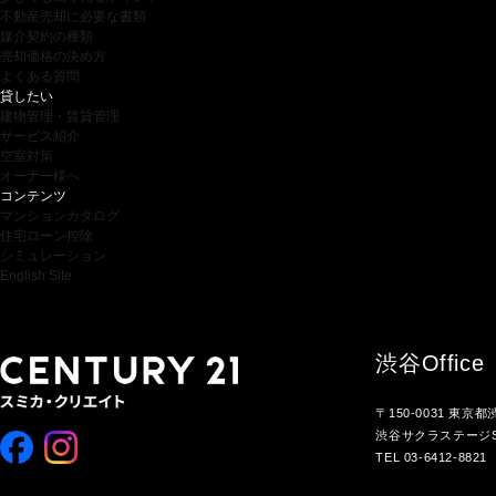
不動産売却に必要な書類
媒介契約の種類
売却価格の決め方
よくある質問
貸したい
建物管理・賃貸管理
サービス紹介
空室対策
オーナー様へ
コンテンツ
マンションカタログ
住宅ローン控除
シミュレーション
English Site
渋谷
Office
〒150-0031 東京
渋谷サクラステージS
TEL 03-6412-8821