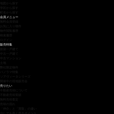
地図から探す
学区から探す
町名から探す
会員メニュー
無料会員登録
お気に入り物件
物件閲覧履歴
検索履歴
ログイン
販売特集
新築一戸建て
中古一戸建て
中古マンション
土地
弊社限定物件
パノラマ特集
ソアヴィータシリーズ
開催中の現地販売会
売りたい
不動産売却について
不動産売却実績
無料売却査定
売却の流れ
「仲介」と「買取」の違い
少しでも高く売るポイント