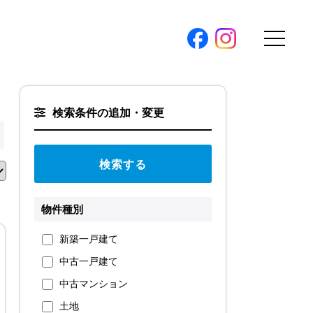
購入トップ
検索条件の追加・変更
条件から探す
地図から探す
（本社）
学区から探す
ス
町名から探す
物件種別
弊社限定物件
新築一戸建て
パノラマ特集
中古一戸建て
ソアヴィータシリーズ
報
中古マンション
開催中の現地販売会
土地
プ新卒採用