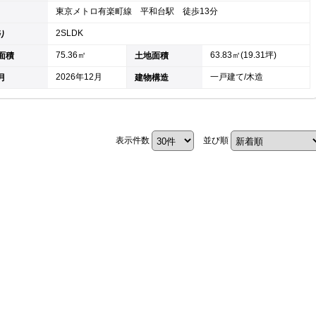
東京メトロ有楽町線 平和台駅 徒歩13分
キャリア採用
2SLDK
り
75.36㎡
63.83㎡(19.31坪)
面積
土地面積
2026年12月
一戸建て/木造
月
建物構造
表示件数
並び順
個人情報保護の取