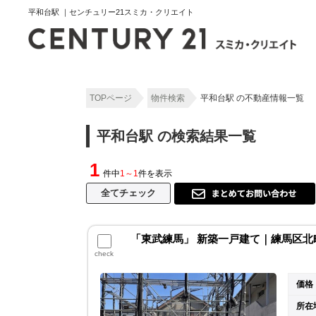
平和台駅 ｜センチュリー21スミカ・クリエイト
TOPページ
物件検索
平和台駅 の不動産情報一覧
平和台駅 の検索結果一覧
1
件中
1～1
件を表示
「東武練馬」 新築一戸建て｜練馬区北
check
価格
所在