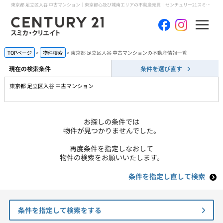
東京都 足立区入谷 中古マンション｜東京都心及び城南エリアの不動産売買｜センチュリー21スミカ・クリエイト
ホーム
TOPページ
物件検索
東京都 足立区入谷 中古マンションの不動産情報一覧
現在の検索条件
条件を選び直す
当社について
東京都 足立区入谷 中古マンション
買いたい
お探しの条件では
売りたい
物件が見つかりませんでした。
再度条件を指定しなおして
コンテンツ
物件の検索をお願いいたします。
条件を指定し直して検索
採用情報
会員メニュー
条件を指定して検索をする