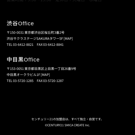
渋谷
Office
〒150-0031 東京都渋谷区桜丘町3番2号
渋谷サクラステージSAKURAタワー5F
[MAP]
TEL 03-6412-8821 FAX 03-6412-8841
中目黒
Office
〒153-0051 東京都目黒区上目黒一丁目26番9号
中目黒オークラビル1F
[MAP]
TEL 03-5720-1285 FAX 03-5720-1287
個人情報保護の取扱い
会員規約
サイトマップ
センチュリー21の加盟店は、すべて独立・自営です。
©CENTURY21 SMICA CREATE Inc.