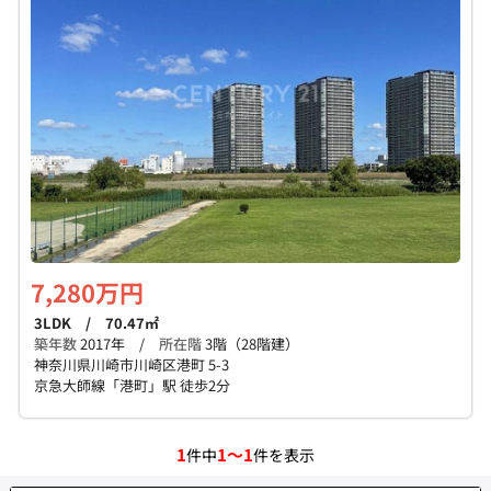
個人情報保護の取扱い
会員規約
サイトマップ
Engli
7,280万円
3LDK / 70.47㎡
築年数
2017年 /
所在階
3階（28階建）
神奈川県川崎市川崎区港町 5-3
京急大師線「港町」駅 徒歩2分
1
1～1
件中
件を表示