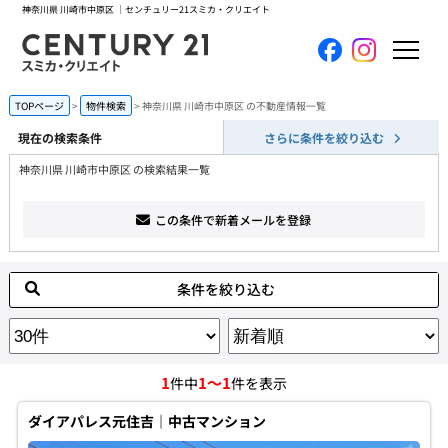
神奈川県 川崎市中原区 ｜センチュリー21スミカ・クリエイト
ホーム
TOPページ
物件検索
神奈川県 川崎市中原区 の不動産情報一覧
現在の検索条件
さらに条件を絞り込む
当社について
神奈川県 川崎市中原区 の検索結果一覧
買いたい
この条件で新着メールを登録
売りたい
条件を絞り込む
コンテンツ
採用情報
1
1～1
件中
件を表示
会員メニュー
ダイアパレス元住吉｜中古マンション