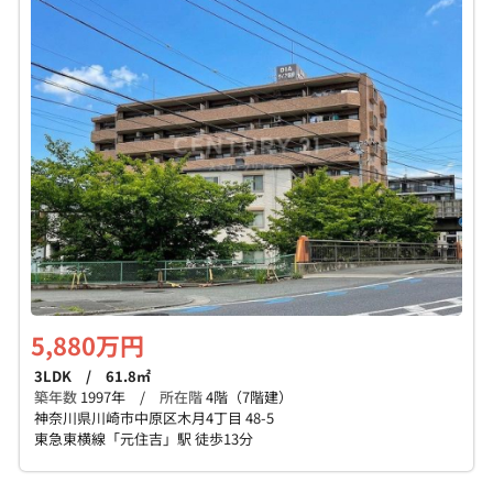
個人情報保護の取扱い
会員規約
サイトマップ
Engli
5,880万円
3LDK / 61.8㎡
築年数
1997年 /
所在階
4階（7階建）
神奈川県川崎市中原区木月4丁目 48-5
東急東横線「元住吉」駅 徒歩13分