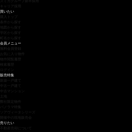
スミカグループ新卒採用
キャリア採用
買いたい
購入トップ
条件から探す
地図から探す
学区から探す
町名から探す
会員メニュー
無料会員登録
お気に入り物件
物件閲覧履歴
検索履歴
ログイン
販売特集
新築一戸建て
中古一戸建て
中古マンション
土地
弊社限定物件
パノラマ特集
ソアヴィータシリーズ
開催中の現地販売会
売りたい
不動産売却について