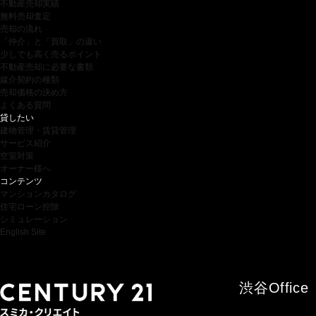
不動産売却実績
無料売却査定
売却の流れ
「仲介」と「買取」の違い
少しでも高く売るポイント
不動産売却に必要な書類
媒介契約の種類
売却価格の決め方
よくある質問
貸したい
建物管理・賃貸管理
サービス紹介
空室対策
オーナー様へ
コンテンツ
マンションカタログ
住宅ローン控除
シミュレーション
English Site
渋谷
Office