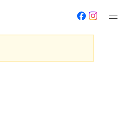
購入トップ
。
条件から探す
。
地図から探す
（本社）
学区から探す
ス
町名から探す
弊社限定物件
パノラマ特集
ソアヴィータシリーズ
報
開催中の現地販売会
プ新卒採用