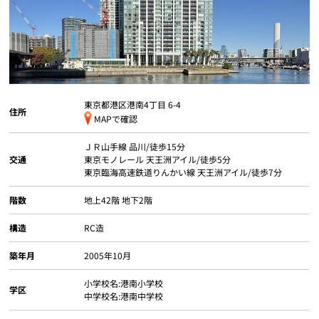
個人情報保護の取扱い
会員規約
サイトマップ
Engli
東京都港区港南
4丁目 6-4
住所
MAPで確認
ＪＲ山手線
品川
/徒歩15分
交通
東京モノレール
天王洲アイル
/徒歩5分
東京臨海高速鉄道りんかい線
天王洲アイル
/徒歩7分
階数
地上42階 地下2階
構造
RC造
築年月
2005年10月
小学校名:港南小学校
学区
中学校名:港南中学校