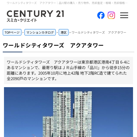
ワールドシティタワーズ アクアタワー｜品川駅の購入・売り物件、売却査定・相場・売却価格情報｜東京都港区港南4丁目 6-4のマンション情報｜センチュリー21スミカ・クリエイト
ホーム
TOPページ
マンションカタログ
港区
ワールドシティタワーズ アクアタワー
ワールドシティタワーズ アクアタワー
当社について
ワールドシティタワーズ アクアタワーは東京都港区港南4丁目 6-4に
買いたい
あるマンションで、最寄り駅はＪＲ山手線の「品川」から徒歩15分の
距離にあります。2005年10月に地上42階 地下2階RC造で建てられた
全2090戸のマンションです。
売りたい
コンテンツ
採用情報
会員メニュー