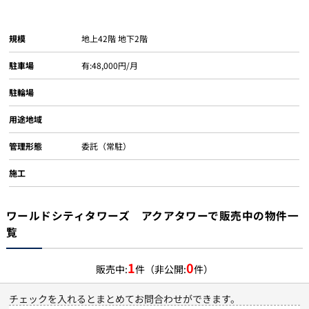
規模
地上42階 地下2階
駐車場
有:48,000円/月
駐輪場
用途地域
管理形態
委託（常駐）
施工
ワールドシティタワーズ アクアタワーで販売中の物件一
覧
1
0
販売中:
件（非公開:
件）
チェックを入れるとまとめてお問合わせができます。