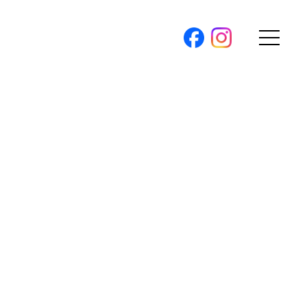
購入トップ
条件から探す
地図から探す
（本社）
学区から探す
ス
町名から探す
弊社限定物件
パノラマ特集
ソアヴィータシリーズ
報
開催中の現地販売会
プ新卒採用