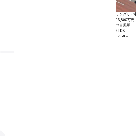
サングリア
13,800万円
中目黒駅
3LDK
97.68㎡