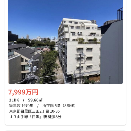
個人情報保護の取扱い
会員規約
サイトマップ
Engli
7,999万円
2LDK / 59.66㎡
築年数
1970年 /
所在階
5階（8階建）
東京都目黒区三田2丁目 10-35
ＪＲ山手線「目黒」駅 徒歩8分