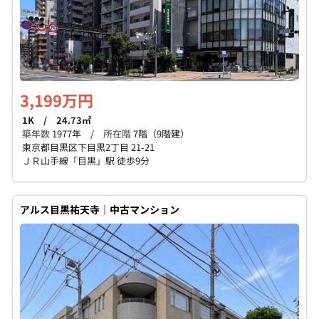
3,199万円
1K / 24.73㎡
築年数
1977年 /
所在階
7階（9階建）
東京都目黒区下目黒2丁目 21-21
ＪＲ山手線「目黒」駅 徒歩9分
アルス目黒祐天寺｜中古マンション