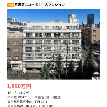
目黒第二コーポ｜中古マンション
NEW
1,890万円
1R / 18.2㎡
築年数
1964年 /
所在階
3階（7階建）
東京都目黒区東山1丁目 25-4
東急東横線「中目黒」駅 徒歩10分