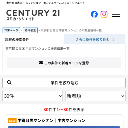
東京都 目黒区 中古マンション｜センチュリー21スミカ・クリエイト
ホーム
TOPページ
物件検索
東京都 目黒区 中古マンションの不動産情報一覧
現在の検索条件
さらに条件を絞り込む
当社について
東京都 目黒区 中古マンションの検索結果一覧
買いたい
この条件で新着メールを登録
売りたい
条件を絞り込む
コンテンツ
採用情報
30
1～30
件中
件を表示
会員メニュー
中銀目黒マンシオン｜中古マンション
NEW