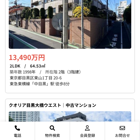
13,490万円
2LDK / 64.53㎡
築年数
1998年 /
所在階
2階（3階建）
東京都目黒区東山1丁目 20-6
東急東横線「中目黒」駅 徒歩8分
クオリア目黒大橋ウエスト｜中古マンション
電話
物件検索
会員登録
お問合せ