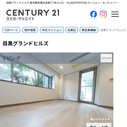
目黒グランドヒルズ 東京都目黒区目黒3丁目 21-41｜16,800万円の中古マンション｜センチュリー21スミカ・クリエイト
ホーム
TOPページ
物件検索
中古マンション
目黒区
東急東横線
目黒グランドヒルズ
目黒グランドヒルズ
当社について
買いたい
売りたい
コンテンツ
採用情報
会員メニュー