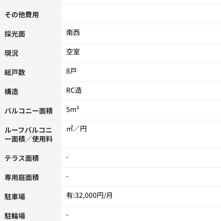
その他費用
南西
採光面
空室
現況
8戸
総戸数
RC造
構造
5m²
バルコニー面積
㎡／円
ルーフバルコニ
ー面積／使用料
-
テラス面積
-
専用庭面積
有:32,000円/月
駐車場
-
駐輪場