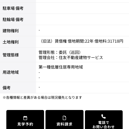
駐車場 備考
駐輪場 備考
-
建物権利
（旧法）賃借権 借地期間:22年 借地料:31718円
土地権利
管理形態：委託（巡回）
管理態様
管理会社：住友不動産建物サービス
第一種低層住居専用地域
用途地域
-
-
-
備考
※各種情報と差異がある場合は現況優先となります
電話で
見学予約
資料請求
お問い合わせ