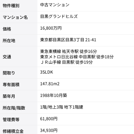
中古マンション
物件種別
目黒グランドヒルズ
マンション名
16,800万円
価格
東京都目黒区目黒3丁目 21-41
所在地
東急東横線 祐天寺駅 徒歩16分
交通
東京メトロ日比谷線 中目黒駅 徒歩18分
ＪＲ山手線 目黒駅 徒歩19分
3SLDK
間取り
147.81m
2
専有面積
1988年10月築
築年月
1階/地上3階 地下1階建
所在階/階数
61,800円
管理費等
34,930円
修繕積立金