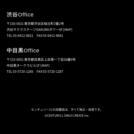
渋谷
Office
〒150-0031 東京都渋谷区桜丘町3番2号
渋谷サクラステージSAKURAタワー5F
[MAP]
TEL 03-6412-8821 FAX 03-6412-8841
中目黒
Office
〒153-0051 東京都目黒区上目黒一丁目26番9号
中目黒オークラビル1F
[MAP]
TEL 03-5720-1285 FAX 03-5720-1287
個人情報保護の取扱い
会員規約
サイトマップ
センチュリー21の加盟店は、すべて独立・自営です。
©CENTURY21 SMICA CREATE Inc.