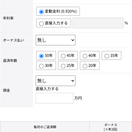
変動金利 (0.920％)
年利率
直接入力する
％
ボーナス払い
50年
45年
40年
35年
返済年数
30年
25年
20年
直接入力する
頭金
万円
ボーナス
毎月のご返済額
(×年2回)