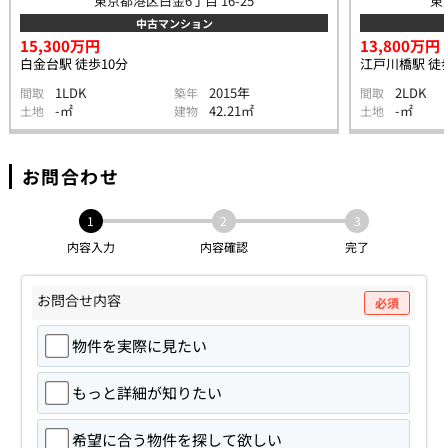
東京都港区白金6丁目 16-25
東
中古マンション
15,300万円
13,800万円
白金台駅 徒歩10分
江戸川橋駅 徒
1LDK
2015年
2LDK
間取
築年
間取
-㎡
42.21㎡
-㎡
土地
建物
土地
お問合わせ
1
2
3
内容入力
内容確認
完了
お問合せ内容
必須
物件を実際に見たい
もっと詳細が知りたい
希望に合う物件を探して欲しい