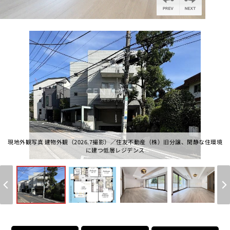
個人情報保護の取扱い
会員規約
サイトマップ
Engli
現地外観写真 建物外観（2026.7撮影）／住友不動産（株）旧分譲、閑静な住環境
に建つ低層レジデンス