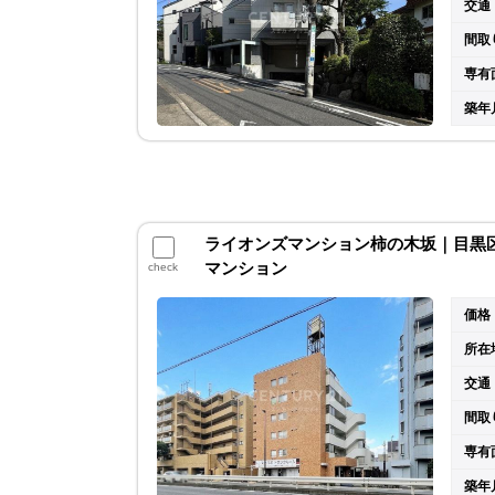
交通
間取
専有
築年
ライオンズマンション柿の木坂｜目黒区柿
マンション
check
価格
所在
交通
間取
専有
築年