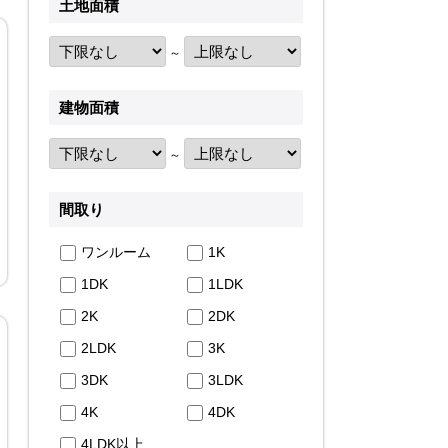
土地面積
～
建物面積
～
間取り
ワンルーム
1K
1DK
1LDK
2K
2DK
2LDK
3K
3DK
3LDK
4K
4DK
4LDK以上