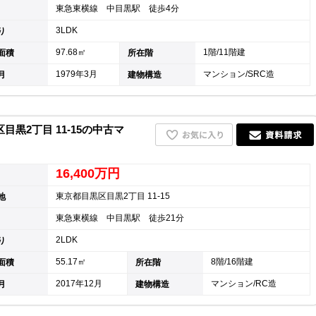
東急東横線 中目黒駅 徒歩4分
3LDK
り
97.68㎡
1階/11階建
面積
所在階
1979年3月
マンション/SRC造
月
建物構造
黒2丁目 11-15の中古マ
16,400万円
東京都目黒区目黒2丁目 11-15
地
東急東横線 中目黒駅 徒歩21分
2LDK
り
55.17㎡
8階/16階建
面積
所在階
2017年12月
マンション/RC造
月
建物構造