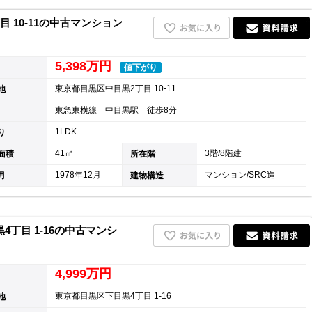
 10-11の中古マンション
5,398万円
値下がり
東京都目黒区中目黒2丁目 10-11
地
東急東横線 中目黒駅 徒歩8分
1LDK
り
41㎡
3階/8階建
面積
所在階
1978年12月
マンション/SRC造
月
建物構造
丁目 1-16の中古マンシ
4,999万円
東京都目黒区下目黒4丁目 1-16
地