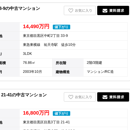
3-9の中古マンション
14,490万円
値下がり
東京都目黒区中町2丁目 33-9
地
東急東横線 祐天寺駅 徒歩10分
3LDK
り
76.86㎡
2階/3階建
面積
所在階
2003年10月
マンション/RC造
月
建物構造
21-41の中古マンション
16,800万円
値下がり
東京都目黒区目黒3丁目 21-41
地