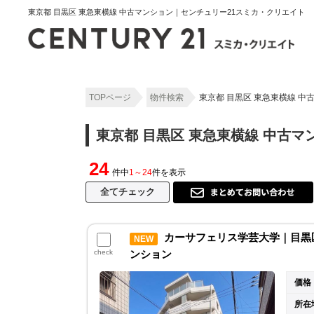
東京都 目黒区 東急東横線 中古マンション｜センチュリー21スミカ・クリエイト
TOPページ
物件検索
東京都 目黒区 東急東横線 
東京都 目黒区 東急東横線 中古
24
件中
1～24
件を表示
カーサフェリス学芸大学｜目黒区中
NEW
check
ンション
価格
所在