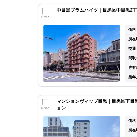
中目黒プラムハイツ｜目黒区中目黒2丁目
check
価格
所在
交通
間取
専有
築年
マンションヴィップ目黒｜目黒区下目黒4
ョン
check
価格
所在