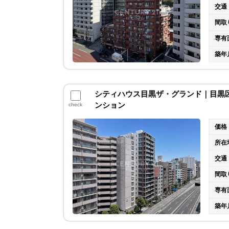
交通
間取
専有
築年
シティハウス目黒ザ・グランド｜目黒区目
ンション
check
価格
所在
交通
間取
専有
築年