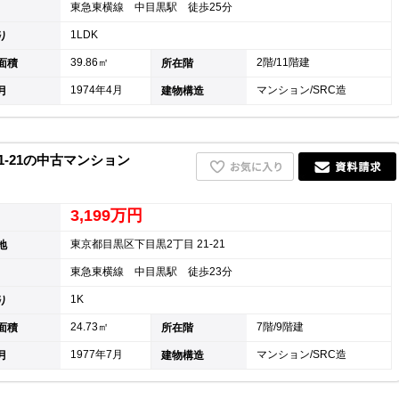
東急東横線 中目黒駅 徒歩25分
1LDK
り
39.86㎡
2階/11階建
面積
所在階
1974年4月
マンション/SRC造
月
建物構造
1-21の中古マンション
3,199万円
東京都目黒区下目黒2丁目 21-21
地
東急東横線 中目黒駅 徒歩23分
1K
り
24.73㎡
7階/9階建
面積
所在階
1977年7月
マンション/SRC造
月
建物構造