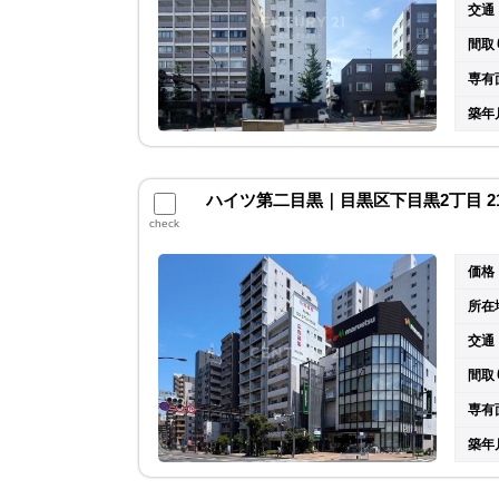
交通
間取
専有
築年
ハイツ第二目黒｜目黒区下目黒2丁目 2
check
価格
所在
交通
間取
専有
築年