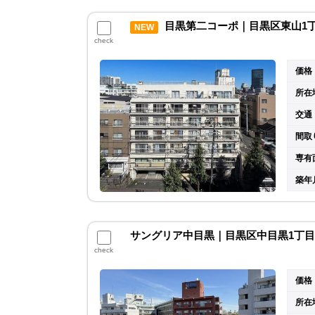
目黒第二コーポ｜目黒区東山1丁目
NEW
check
価格
所在
交通
間取
専有
築年
サングリア中目黒｜目黒区中目黒1丁目 
check
価格
所在