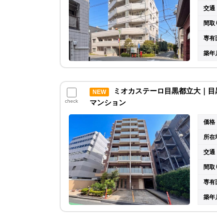
交通
間取
専有
築年
ミオカステーロ目黒都立大｜目黒区
NEW
check
マンション
価格
所在
交通
間取
専有
築年