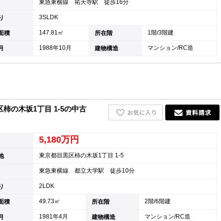
東急東横線 祐天寺駅 徒歩16分
3SLDK
り
147.81㎡
1階/3階建
面積
所在階
1988年10月
マンション/RC造
月
建物構造
の木坂1丁目 1-5の中古
5,180万円
東京都目黒区柿の木坂1丁目 1-5
地
東急東横線 都立大学駅 徒歩10分
2LDK
り
49.73㎡
2階/6階建
面積
所在階
1981年4月
マンション/RC造
月
建物構造