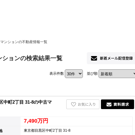
ホーム
中古マンションの不動産情報一覧
お知らせ
マンションの検索結果一覧
会社概要
表示件数
並び順
渋谷オフィス
中目黒オフィ
スタッフ紹介
町2丁目 31-8の中古マ
採用情
7,490万円
東京都目黒区中町2丁目 31-8
地
スミカグルー