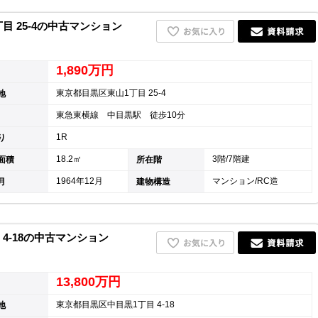
 25-4の中古マンション
1,890万円
東京都目黒区東山1丁目 25-4
地
東急東横線 中目黒駅 徒歩10分
1R
り
18.2㎡
3階/7階建
面積
所在階
1964年12月
マンション/RC造
月
建物構造
4-18の中古マンション
13,800万円
東京都目黒区中目黒1丁目 4-18
地