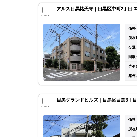
アルス目黒祐天寺｜目黒区中町2丁目 3
check
価格
所在
交通
間取
専有
築年
目黒グランドヒルズ｜目黒区目黒3丁目 
check
価格
所在