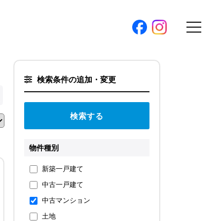
購入トップ
検索条件の追加・変更
条件から探す
地図から探す
（本社）
学区から探す
ス
町名から探す
物件種別
弊社限定物件
新築一戸建て
パノラマ特集
中古一戸建て
ソアヴィータシリーズ
報
中古マンション
開催中の現地販売会
土地
プ新卒採用