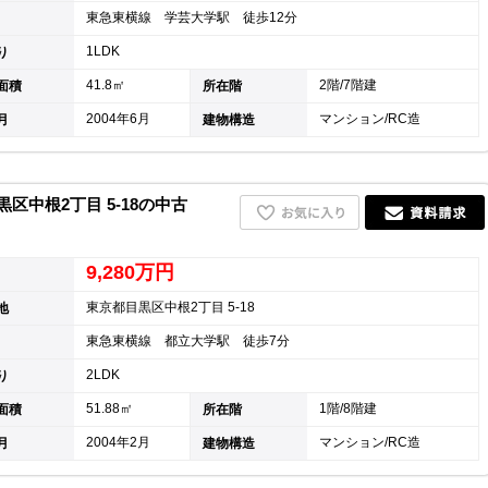
東急東横線 学芸大学駅 徒歩12分
キャリア採用
1LDK
り
41.8㎡
2階/7階建
面積
所在階
2004年6月
マンション/RC造
月
建物構造
中根2丁目 5-18の中古
9,280万円
東京都目黒区中根2丁目 5-18
地
東急東横線 都立大学駅 徒歩7分
個人情報保護の取
2LDK
り
51.88㎡
1階/8階建
面積
所在階
2004年2月
マンション/RC造
月
建物構造