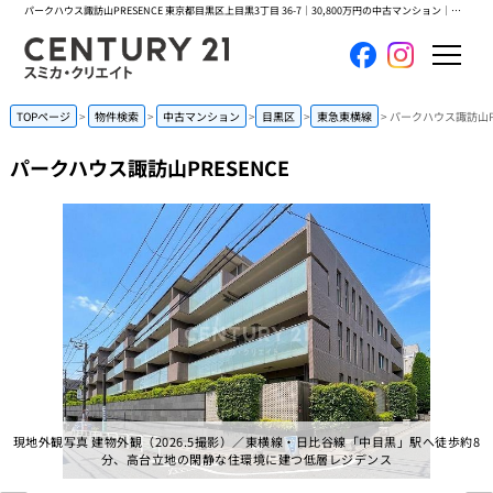
パークハウス諏訪山PRESENCE 東京都目黒区上目黒3丁目 36-7｜30,800万円の中古マンション｜センチュリー21スミカ・クリエイト
ホーム
TOPページ
物件検索
中古マンション
目黒区
東急東横線
パークハウス諏訪山PR
パークハウス諏訪山PRESENCE
当社について
買いたい
売りたい
コンテンツ
採用情報
現地外観写真 建物外観（2026.5撮影）／東横線・日比谷線「中目黒」駅へ徒歩約8
会員メニュー
分、高台立地の閑静な住環境に建つ低層レジデンス