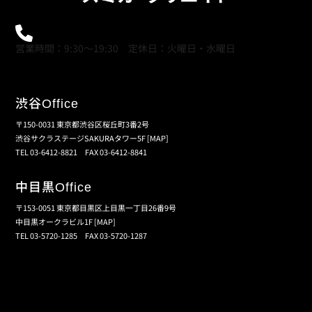
0120-21-9621
営業時間：9:30～19:30 定休日：火曜日・水曜日
渋谷
Office
〒150-0031 東京都渋谷区桜丘町3番2号
渋谷サクラステージSAKURAタワー5F
[MAP]
TEL 03-6412-8821 FAX 03-6412-8841
中目黒
Office
〒153-0051 東京都目黒区上目黒一丁目26番9号
中目黒オークラビル1F
[MAP]
TEL 03-5720-1285 FAX 03-5720-1287
個人情報保護の取扱い
会員規約
サイトマップ