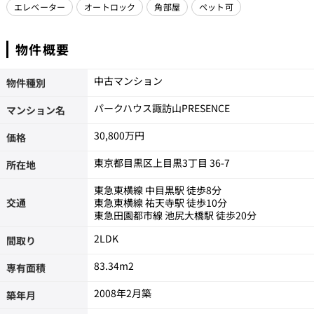
エレベーター
オートロック
角部屋
ペット可
物件概要
中古マンション
物件種別
パークハウス諏訪山PRESENCE
マンション名
30,800万円
価格
東京都目黒区上目黒3丁目 36-7
所在地
東急東横線 中目黒駅 徒歩8分
交通
東急東横線 祐天寺駅 徒歩10分
東急田園都市線 池尻大橋駅 徒歩20分
2LDK
間取り
83.34m
2
専有面積
2008年2月築
築年月