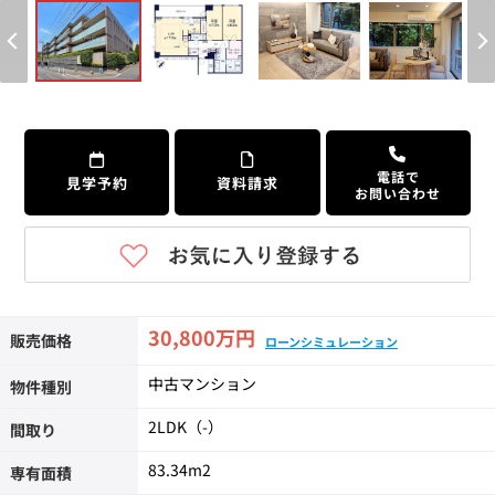
個人情報保護の取扱い
会員規約
サイトマップ
Engli
電話で
見学予約
資料請求
お問い合わせ
30,800万円
販売価格
ローンシミュレーション
中古マンション
物件種別
2LDK（-）
間取り
83.34m
2
専有面積