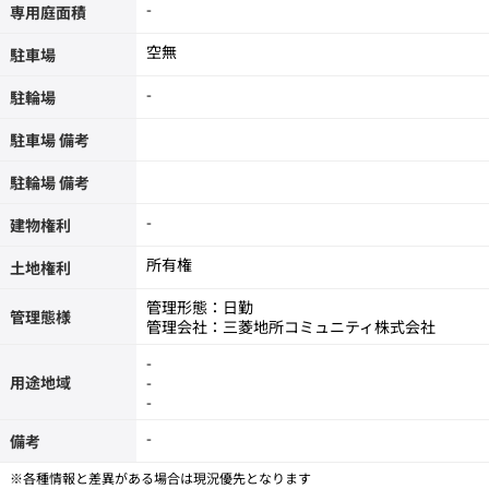
-
専用庭面積
空無
駐車場
-
駐輪場
駐車場 備考
駐輪場 備考
-
建物権利
所有権
土地権利
管理形態：日勤
管理態様
管理会社：三菱地所コミュニティ株式会社
-
用途地域
-
-
-
備考
※各種情報と差異がある場合は現況優先となります