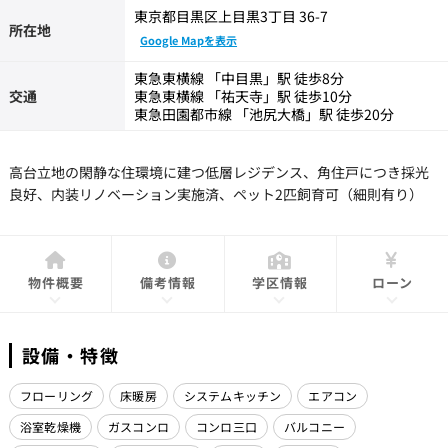
東京都目黒区上目黒3丁目 36-7
所在地
Google Mapを表示
東急東横線 「中目黒」駅 徒歩8分
交通
東急東横線 「祐天寺」駅 徒歩10分
東急田園都市線 「池尻大橋」駅 徒歩20分
高台立地の閑静な住環境に建つ低層レジデンス、角住戸につき採光
良好、内装リノベーション実施済、ペット2匹飼育可（細則有り）
物件概要
備考情報
学区情報
ローン
設備・特徴
フローリング
床暖房
システムキッチン
エアコン
浴室乾燥機
ガスコンロ
コンロ三口
バルコニー