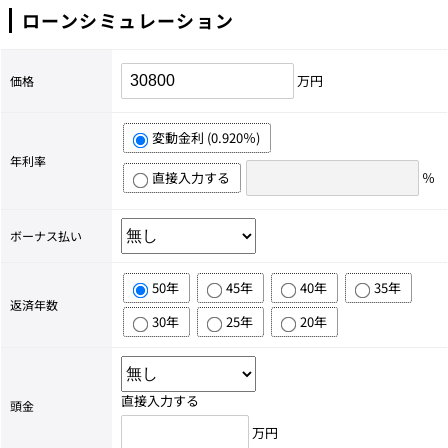
ローンシミュレーション
万円
価格
変動金利 (0.920％)
年利率
直接入力する
％
ボーナス払い
50年
45年
40年
35年
返済年数
30年
25年
20年
直接入力する
頭金
万円