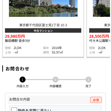
東京都千代田区富士見2丁目 10-3
東京
中古マンション
29,980万円
28,500万円
飯田橋駅 徒歩3分
代々木公園駅 
2LDK
2014年
2LDK
間取
築年
間取
-㎡
55.97㎡
-㎡
土地
建物
土地
お問合わせ
1
2
3
内容入力
内容確認
完了
お問合せ内容
必須
物件を実際に見たい