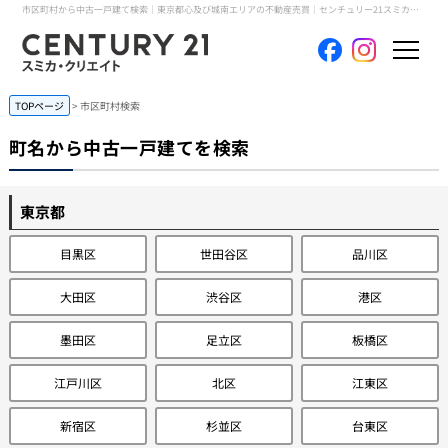
市区町村から中古一戸建て検索｜東京都心及び城南エリアの不動産売買｜センチュリー21スミカ・クリエイト
ホーム
TOPページ
市区町村検索
町名から中古一戸建てを検索
当社について
買いたい
東京都
目黒区
世田谷区
品川区
売りたい
大田区
渋谷区
港区
コンテンツ
墨田区
足立区
板橋区
採用情報
江戸川区
北区
江東区
会員メニュー
新宿区
杉並区
台東区