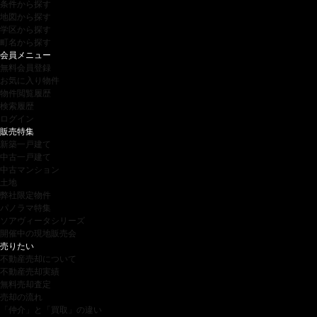
条件から探す
地図から探す
学区から探す
町名から探す
会員メニュー
無料会員登録
お気に入り物件
物件閲覧履歴
検索履歴
ログイン
販売特集
新築一戸建て
中古一戸建て
中古マンション
土地
弊社限定物件
パノラマ特集
ソアヴィータシリーズ
開催中の現地販売会
売りたい
不動産売却について
不動産売却実績
無料売却査定
売却の流れ
「仲介」と「買取」の違い