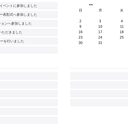
<<
練イベントに参加しました
日
月
火
ラリー表彰式へ参加しました
2
3
4
ンションへ参加しました
9
10
11
16
17
18
いただきました
23
24
25
モニーを行いました
30
31