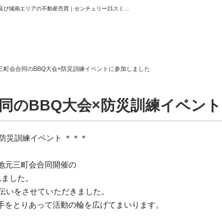
地域貢献活動 三町会合同のBBQ大会×防災訓練イベントに参加しました | 東京都心及び城南エリアの不動産売買｜センチュリー21スミカ・クリエイト
ホーム
三町会合同のBBQ大会×防災訓練イベントに参加しました
お知らせ
合同のBBQ大会×防災訓練イベン
会社概要
渋谷オフィス
×防災訓練イベント ＊＊＊
中目黒オフィ
スタッフ紹介
地元三町会合同開催の
れました。
採用情
手伝いをさせていただきました。
手をとりあって活動の輪を広げてまいります。
スミカグルー