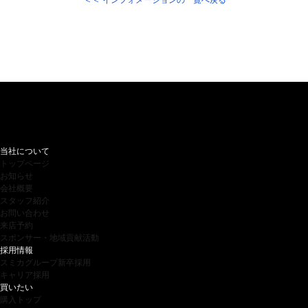
＜＜ インフォメーションの一覧へ戻る
当社について
トップページ
お知らせ
会社概要
スタッフ紹介
お問い合わせ
来店予約
スポンサー・地域貢献活動
採用情報
スミカグループ新卒採用
キャリア採用
買いたい
購入トップ