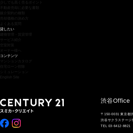
少しでも高く売るポイント
不動産売却に必要な書類
媒介契約の種類
売却価格の決め方
よくある質問
貸したい
建物管理・賃貸管理
サービス紹介
空室対策
オーナー様へ
コンテンツ
マンションカタログ
住宅ローン控除
シミュレーション
English Site
渋谷
Office
〒150-0031 東京
渋谷サクラステージS
TEL 03-6412-8821