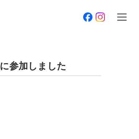
購入トップ
条件から探す
トに参加しました
地図から探す
（本社）
学区から探す
ス
町名から探す
弊社限定物件
パノラマ特集
ソアヴィータシリーズ
報
開催中の現地販売会
プ新卒採用