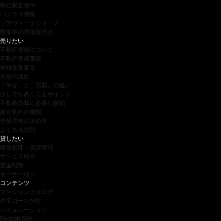
弊社限定物件
パノラマ特集
ソアヴィータシリーズ
開催中の現地販売会
売りたい
不動産売却について
不動産売却実績
無料売却査定
売却の流れ
「仲介」と「買取」の違い
少しでも高く売るポイント
不動産売却に必要な書類
媒介契約の種類
売却価格の決め方
よくある質問
貸したい
建物管理・賃貸管理
サービス紹介
空室対策
オーナー様へ
コンテンツ
マンションカタログ
住宅ローン控除
シミュレーション
English Site