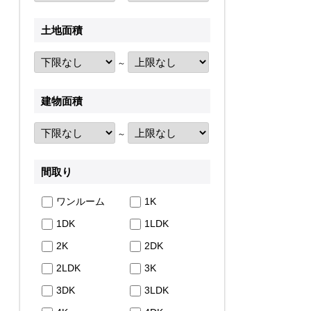
土地面積
～
建物面積
～
間取り
ワンルーム
1K
1DK
1LDK
2K
2DK
2LDK
3K
3DK
3LDK