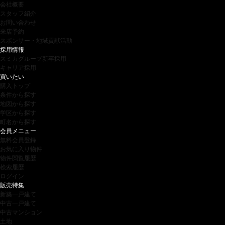
会社概要
スタッフ紹介
お問い合わせ
来店予約
スポンサー・地域貢献活動
採用情報
スミカグループ新卒採用
キャリア採用
買いたい
購入トップ
条件から探す
地図から探す
学区から探す
町名から探す
会員メニュー
無料会員登録
お気に入り物件
物件閲覧履歴
検索履歴
ログイン
販売特集
新築一戸建て
中古一戸建て
中古マンション
土地