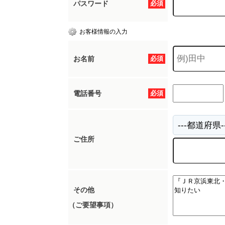
パスワード
必須
お客様情報の入力
お名前
必須
電話番号
必須
ご住所
その他
（ご要望事項）