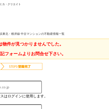
スミカ・クリエイト
ホーム
京浜東北・根岸線 中古マンションの不動産情報一覧
は物件が見つかりませんでした。
お知らせ
会社概要
下記フォームよりお問合せ下さい。
渋谷オフィス
中目黒オフィ
スタッフ紹介
採用情
レスはログインに使用します。
スミカグルー