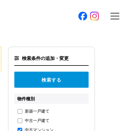
購入トップ
条件から探す
検索条件の追加・変更
地図から探す
（本社）
学区から探す
ス
町名から探す
弊社限定物件
物件種別
パノラマ特集
ソアヴィータシリーズ
報
新築一戸建て
開催中の現地販売会
中古一戸建て
プ新卒採用
中古マンション