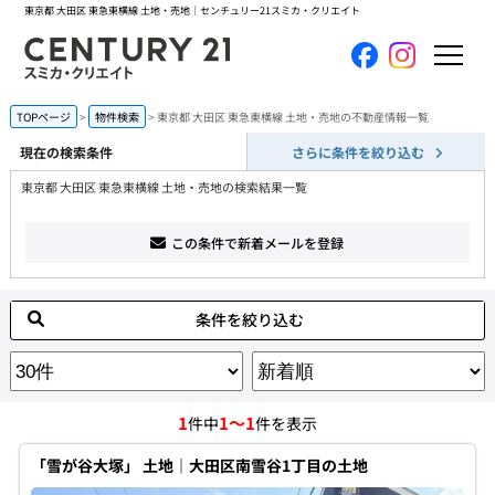
東京都 大田区 東急東横線 土地・売地｜センチュリー21スミカ・クリエイト
ホーム
TOPページ
物件検索
東京都 大田区 東急東横線 土地・売地の不動産情報一覧
現在の検索条件
さらに条件を絞り込む
当社について
東京都 大田区 東急東横線 土地・売地の検索結果一覧
買いたい
この条件で新着メールを登録
売りたい
条件を絞り込む
コンテンツ
採用情報
1
1～1
件中
件を表示
会員メニュー
「雪が谷大塚」 土地｜大田区南雪谷1丁目の土地