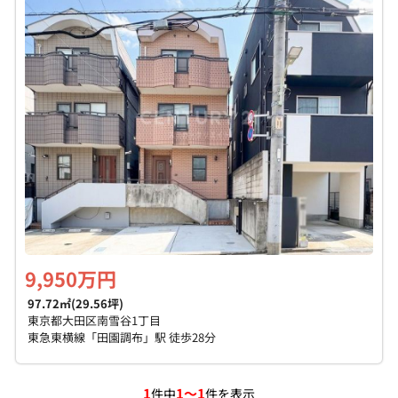
個人情報保護の取扱い
会員規約
サイトマップ
Engli
9,950万円
97.72㎡(29.56坪)
東京都大田区南雪谷1丁目
東急東横線「田園調布」駅 徒歩28分
1
1～1
件中
件を表示