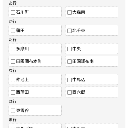
あ行
石川町
大森南
か行
蒲田
北千束
た行
多摩川
中央
田園調布本町
田園調布南
な行
仲池上
中馬込
西蒲田
西六郷
は行
東雪谷
ま行