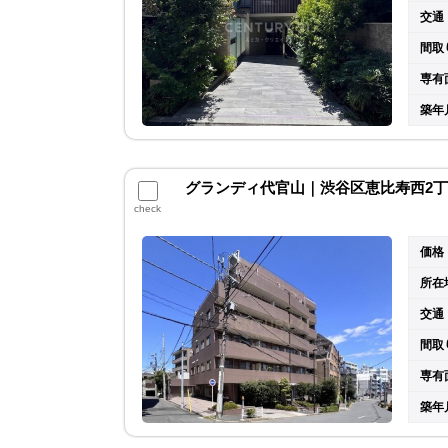
交通
間取
専有
築年
グランディ代官山｜渋谷区恵比寿西2丁目
check
価格
所在
交通
間取
専有
築年