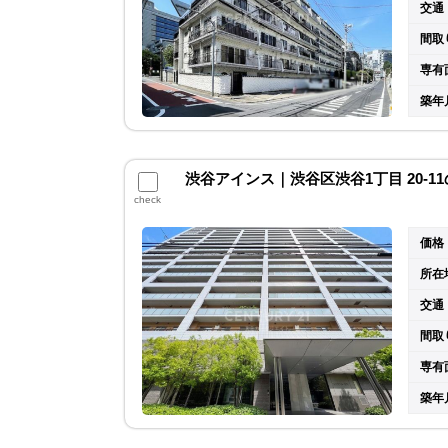
交通
間取
専有
築年
渋谷アインス｜渋谷区渋谷1丁目 20-1
check
価格
所在
交通
間取
専有
築年