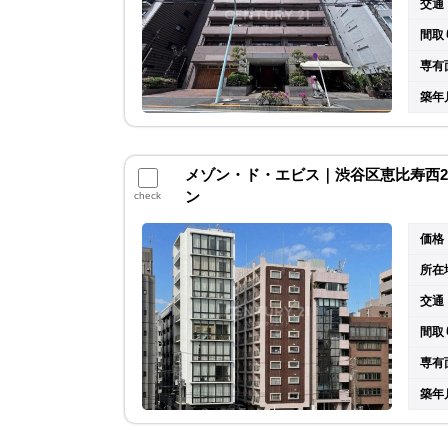
交通
間取
専有
築年
メゾン・ド・エビス｜渋谷区恵比寿西2丁
ン
check
価格
所在
交通
間取
専有
築年