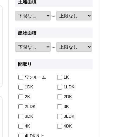
土地面積
～
建物面積
～
間取り
ワンルーム
1K
1DK
1LDK
2K
2DK
2LDK
3K
3DK
3LDK
4K
4DK
4LDK以上