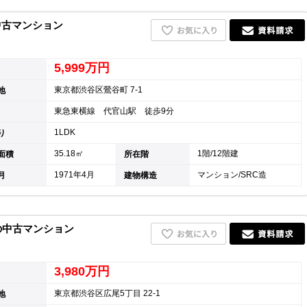
中古マンション
5,999万円
東京都渋谷区鶯谷町 7-1
地
東急東横線 代官山駅 徒歩9分
1LDK
り
35.18㎡
1階/12階建
面積
所在階
1971年4月
マンション/SRC造
月
建物構造
1の中古マンション
3,980万円
東京都渋谷区広尾5丁目 22-1
地