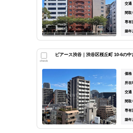
交通
間取
専有
築年
ピアース渋谷｜渋谷区桜丘町 10-6の
check
価格
所在
交通
間取
専有
築年