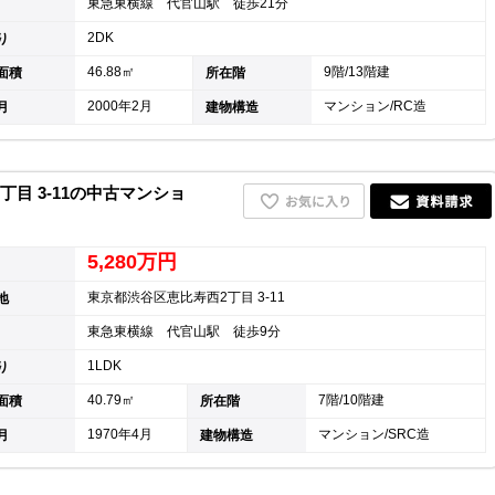
東急東横線 代官山駅 徒歩21分
2DK
り
46.88㎡
9階/13階建
面積
所在階
2000年2月
マンション/RC造
月
建物構造
目 3-11の中古マンショ
5,280万円
東京都渋谷区恵比寿西2丁目 3-11
地
東急東横線 代官山駅 徒歩9分
1LDK
り
40.79㎡
7階/10階建
面積
所在階
1970年4月
マンション/SRC造
月
建物構造