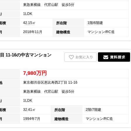
東急東横線 代官山駅 徒歩5分
キャリア採用
1LDK
り
42.15㎡
1階/6階建
面積
所在階
2018年11月
マンション/RC造
月
建物構造
 11-16の中古マンション
7,980万円
東京都渋谷区恵比寿西2丁目 11-16
地
東急東横線 代官山駅 徒歩5分
個人情報保護の取
1LDK
り
32.41㎡
2階/7階建
面積
所在階
1994年7月
マンション/RC造
月
建物構造