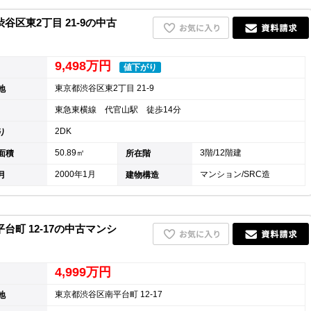
区東2丁目 21-9の中古
9,498万円
値下がり
東京都渋谷区東2丁目 21-9
地
東急東横線 代官山駅 徒歩14分
2DK
り
50.89㎡
3階/12階建
面積
所在階
2000年1月
マンション/SRC造
月
建物構造
町 12-17の中古マンシ
4,999万円
東京都渋谷区南平台町 12-17
地