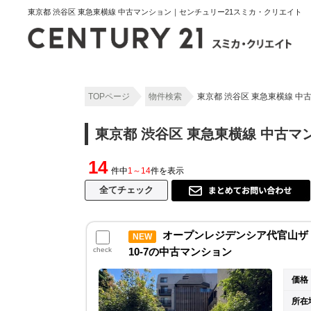
東京都 渋谷区 東急東横線 中古マンション｜センチュリー21スミカ・クリエイト
TOPページ
物件検索
東京都 渋谷区 東急東横線 
東京都 渋谷区 東急東横線 中古
14
件中
1～14
件を表示
オープンレジデンシア代官山ザ
NEW
check
10-7の中古マンション
価格
所在