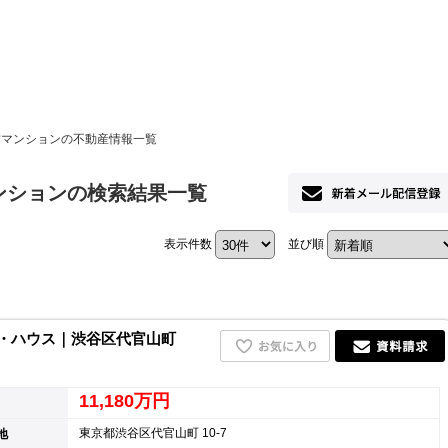
ホーム
中古マンションの不動産情報一覧
お知らせ
マンションの検索結果一覧
会社概要
表示件数
並び順
渋谷オフィス
中目黒オフィ
スタッフ紹介
・ハウス｜渋谷区代官山町
採用情
11,180万円
東京都渋谷区代官山町 10-7
地
スミカグルー