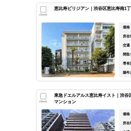
恵比寿ビリジアン｜渋谷区恵比寿南1丁目
check
価格
所在
交通
間取
専有
築年
東急ドエルアルス恵比寿イスト｜渋谷区恵
マンション
check
価格
所在