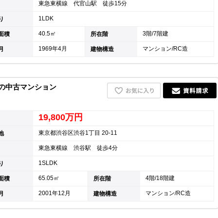
東急東横線 代官山駅 徒歩15分
1LDK
り
40.5㎡
3階/7階建
面積
所在階
1969年4月
マンション/RC造
月
建物構造
1の中古マンション
19,800万円
東京都渋谷区渋谷1丁目 20-11
地
東急東横線 渋谷駅 徒歩4分
1SLDK
り
65.05㎡
4階/18階建
面積
所在階
2001年12月
マンション/RC造
月
建物構造