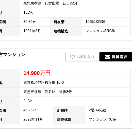
東急東横線 代官山駅 徒歩22分
1LDK
り
35.86㎡
10階/10階建
面積
所在階
1981年3月
マンション/SRC造
月
建物構造
中古マンション
14,980万円
東京都渋谷区桜丘町 10-6
地
東急東横線 渋谷駅 徒歩8分
2LDK
り
45.26㎡
2階/14階建
面積
所在階
2022年11月
マンション/RC造
月
建物構造