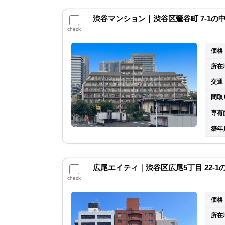
渋谷マンション｜渋谷区鶯谷町 7-1の
check
価格
所在
交通
間取
専有
築年
広尾エイティ｜渋谷区広尾5丁目 22-
check
価格
所在