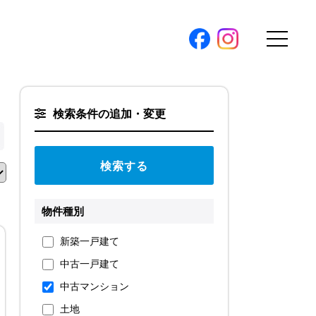
購入トップ
検索条件の追加・変更
条件から探す
地図から探す
（本社）
学区から探す
ス
町名から探す
物件種別
弊社限定物件
新築一戸建て
パノラマ特集
中古一戸建て
ソアヴィータシリーズ
報
中古マンション
開催中の現地販売会
土地
プ新卒採用