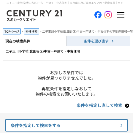
二子玉川小学校(世田谷区)中古一戸建て・中古住宅｜東京都心及び城南エリアの不動産売買｜センチュリー21スミカ・クリエイト
ホーム
TOPページ
物件検索
二子玉川小学校(世田谷区)中古一戸建て・中古住宅の不動産情報一覧
現在の検索条件
条件を選び直す
当社について
二子玉川小学校(世田谷区)中古一戸建て・中古住宅
買いたい
お探しの条件では
売りたい
物件が見つかりませんでした。
再度条件を指定しなおして
コンテンツ
物件の検索をお願いいたします。
条件を指定し直して検索
採用情報
会員メニュー
条件を指定して検索をする