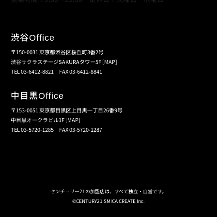
渋谷
Office
〒150-0031 東京都渋谷区桜丘町3番2号
渋谷サクラステージSAKURAタワー5F
[MAP]
TEL 03-6412-8821 FAX 03-6412-8841
中目黒
Office
〒153-0051 東京都目黒区上目黒一丁目26番9号
中目黒オークラビル1F
[MAP]
TEL 03-5720-1285 FAX 03-5720-1287
個人情報保護の取扱い
会員規約
サイトマップ
センチュリー21の加盟店は、すべて独立・自営です。
©CENTURY21 SMICA CREATE Inc.