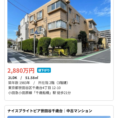
個人情報保護の取扱い
会員規約
サイトマップ
Engli
2,880万円
値下がり
2LDK / 51.58㎡
築年数
1983年 /
所在階
2階（3階建）
東京都世田谷区千歳台4丁目 12-10
小田急小田原線「千歳船橋」駅 徒歩21分
ナイスブライトピア世田谷千歳台｜中古マンション