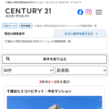
千歳台小学校(世田谷区)中古マンション｜センチュリー21スミカ・クリエイト
ホーム
TOPページ
物件検索
千歳台小学校(世田谷区)中古マンションの不動産情報一覧
現在の検索条件
さらに条件を絞り込む
当社について
千歳台小学校(世田谷区)中古マンションの検索結果一覧
買いたい
条件を絞り込む
売りたい
コンテンツ
3
1～3
件中
件を表示
採用情報
千歳台ヒミコハビタット｜中古マンション
会員メニュー