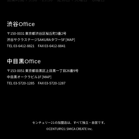
渋谷
Office
〒150-0031 東京都渋谷区桜丘町3番2号
渋谷サクラステージSAKURAタワー5F
[MAP]
TEL 03-6412-8821 FAX 03-6412-8841
中目黒
Office
〒153-0051 東京都目黒区上目黒一丁目26番9号
中目黒オークラビル1F
[MAP]
TEL 03-5720-1285 FAX 03-5720-1287
個人情報保護の取扱い
会員規約
サイトマップ
センチュリー21の加盟店は、すべて独立・自営です。
©CENTURY21 SMICA CREATE Inc.