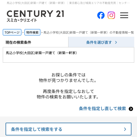
馬込小学校(大田区)新築一戸建て（新築一軒家）｜東京都心及び城南エリアの不動産売買｜センチュリー21スミカ・クリエイト
ホーム
TOPページ
物件検索
馬込小学校(大田区)新築一戸建て（新築一軒家）の不動産情報一覧
現在の検索条件
条件を選び直す
当社について
馬込小学校(大田区)新築一戸建て（新築一軒家）
買いたい
お探しの条件では
売りたい
物件が見つかりませんでした。
再度条件を指定しなおして
コンテンツ
物件の検索をお願いいたします。
条件を指定し直して検索
採用情報
会員メニュー
条件を指定して検索をする