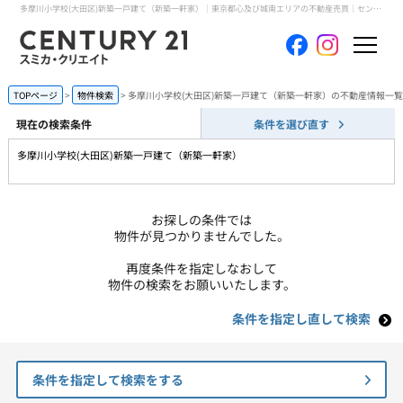
多摩川小学校(大田区)新築一戸建て（新築一軒家）｜東京都心及び城南エリアの不動産売買｜センチュリー21スミカ・クリエイト
ホーム
TOPページ
物件検索
多摩川小学校(大田区)新築一戸建て（新築一軒家）の不動産情報一覧
現在の検索条件
条件を選び直す
当社について
多摩川小学校(大田区)新築一戸建て（新築一軒家）
買いたい
お探しの条件では
売りたい
物件が見つかりませんでした。
再度条件を指定しなおして
コンテンツ
物件の検索をお願いいたします。
条件を指定し直して検索
採用情報
会員メニュー
条件を指定して検索をする