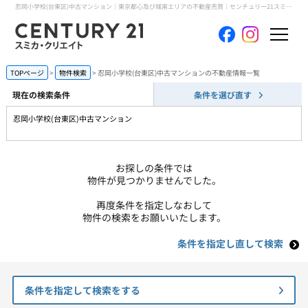
忍岡小学校(台東区)中古マンション｜東京都心及び城南エリアの不動産売買｜センチュリー21スミカ・クリエイト
ホーム
TOPページ
物件検索
忍岡小学校(台東区)中古マンションの不動産情報一覧
現在の検索条件
条件を選び直す
当社について
忍岡小学校(台東区)中古マンション
買いたい
お探しの条件では
売りたい
物件が見つかりませんでした。
再度条件を指定しなおして
コンテンツ
物件の検索をお願いいたします。
条件を指定し直して検索
採用情報
会員メニュー
条件を指定して検索をする