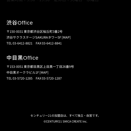
渋谷
Office
〒150-0031 東京都渋谷区桜丘町3番2号
渋谷サクラステージSAKURAタワー5F
[MAP]
TEL 03-6412-8821 FAX 03-6412-8841
中目黒
Office
〒153-0051 東京都目黒区上目黒一丁目26番9号
中目黒オークラビル1F
[MAP]
TEL 03-5720-1285 FAX 03-5720-1287
個人情報保護の取扱い
会員規約
サイトマップ
センチュリー21の加盟店は、すべて独立・自営です。
©CENTURY21 SMICA CREATE Inc.