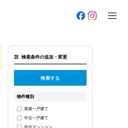
購入トップ
条件から探す
検索条件の追加・変更
地図から探す
（本社）
学区から探す
ス
町名から探す
弊社限定物件
物件種別
パノラマ特集
ソアヴィータシリーズ
報
新築一戸建て
開催中の現地販売会
中古一戸建て
プ新卒採用
中古マンション