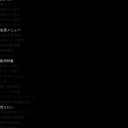
購入トップ
条件から探す
地図から探す
学区から探す
町名から探す
会員メニュー
無料会員登録
お気に入り物件
物件閲覧履歴
検索履歴
ログイン
販売特集
新築一戸建て
中古一戸建て
中古マンション
土地
弊社限定物件
パノラマ特集
ソアヴィータシリーズ
開催中の現地販売会
売りたい
不動産売却について
不動産売却実績
無料売却査定
売却の流れ