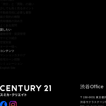
「仲介」と「買取」の違い
少しでも高く売るポイント
不動産売却に必要な書類
媒介契約の種類
売却価格の決め方
よくある質問
貸したい
建物管理・賃貸管理
サービス紹介
空室対策
オーナー様へ
コンテンツ
マンションカタログ
住宅ローン控除
シミュレーション
English Site
渋谷
Office
〒150-0031 東京
渋谷サクラステージS