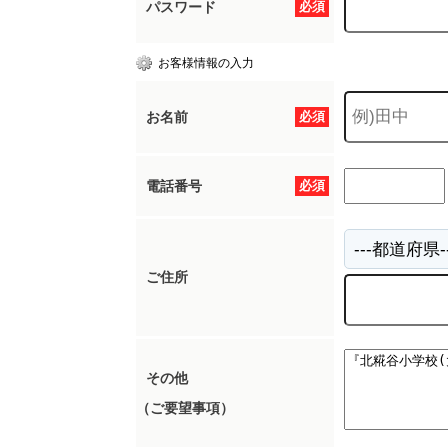
パスワード
必須
お客様情報の入力
お名前
必須
電話番号
必須
ご住所
その他
（ご要望事項）