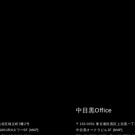
中目黒
Office
都渋谷区桜丘町3番2号
〒153-0051 東京都目黒区上目黒一丁
AKURAタワー5F
[MAP]
中目黒オークラビル1F
[MAP]