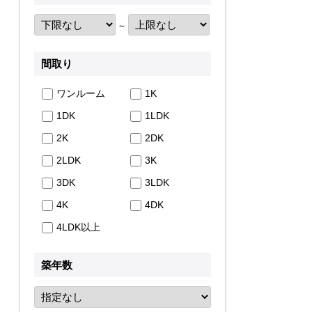
～
間取り
ワンルーム
1K
1DK
1LDK
2K
2DK
2LDK
3K
3DK
3LDK
4K
4DK
4LDK以上
築年数