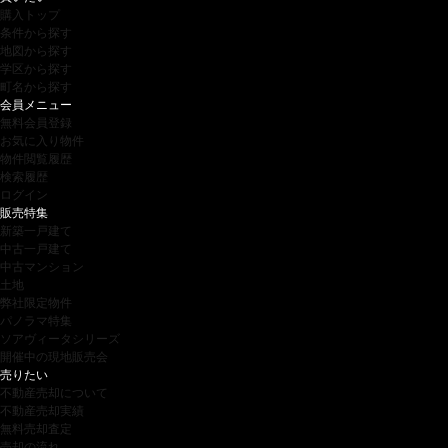
購入トップ
条件から探す
地図から探す
学区から探す
町名から探す
会員メニュー
無料会員登録
お気に入り物件
物件閲覧履歴
検索履歴
ログイン
販売特集
新築一戸建て
中古一戸建て
中古マンション
土地
弊社限定物件
パノラマ特集
ソアヴィータシリーズ
開催中の現地販売会
売りたい
不動産売却について
不動産売却実績
無料売却査定
売却の流れ