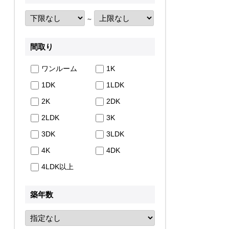
～
間取り
ワンルーム
1K
1DK
1LDK
2K
2DK
2LDK
3K
3DK
3LDK
4K
4DK
4LDK以上
築年数