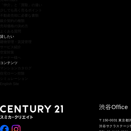
「仲介」と「買取」の違い
少しでも高く売るポイント
不動産売却に必要な書類
媒介契約の種類
売却価格の決め方
よくある質問
貸したい
建物管理・賃貸管理
サービス紹介
空室対策
オーナー様へ
コンテンツ
マンションカタログ
住宅ローン控除
シミュレーション
English Site
渋谷
Office
〒150-0031 東京
渋谷サクラステージS