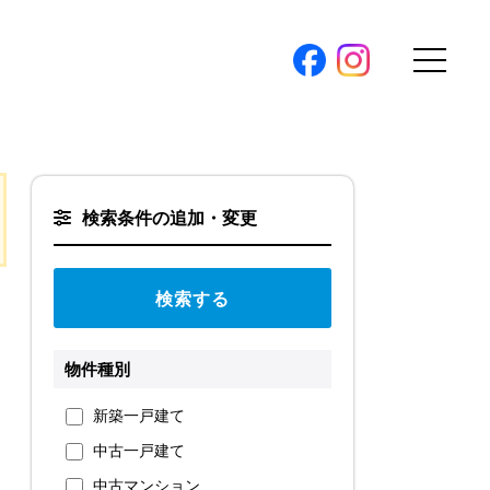
購入トップ
条件から探す
検索条件の追加・変更
地図から探す
（本社）
学区から探す
ス
町名から探す
弊社限定物件
物件種別
パノラマ特集
ソアヴィータシリーズ
報
新築一戸建て
開催中の現地販売会
中古一戸建て
プ新卒採用
中古マンション