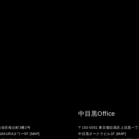
中目黒
Office
都渋谷区桜丘町3番2号
〒153-0051 東京都目黒区上目黒一丁
AKURAタワー5F
[MAP]
中目黒オークラビル1F
[MAP]