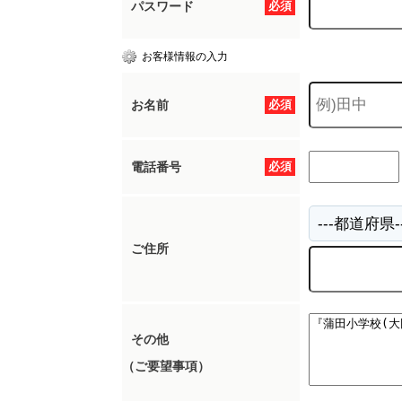
パスワード
必須
お客様情報の入力
お名前
必須
電話番号
必須
ご住所
その他
（ご要望事項）