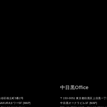
中目黒
Office
都渋谷区桜丘町3番2号
〒153-0051 東京都目黒区上目黒一丁
AKURAタワー5F
[MAP]
中目黒オークラビル1F
[MAP]