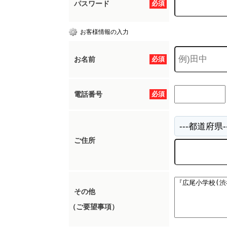
パスワード
必須
お客様情報の入力
お名前
必須
電話番号
必須
ご住所
その他
（ご要望事項）