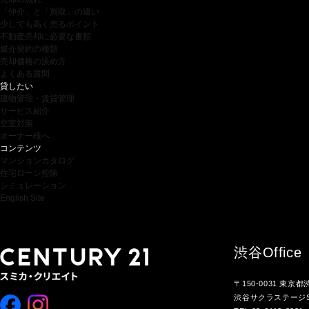
「仲介」と「買取」の違い
少しでも高く売るポイント
不動産売却に必要な書類
媒介契約の種類
売却価格の決め方
よくある質問
貸したい
建物管理・賃貸管理
サービス紹介
空室対策
オーナー様へ
コンテンツ
マンションカタログ
住宅ローン控除
シミュレーション
English Site
渋谷
Office
〒150-0031 東京
渋谷サクラステージS