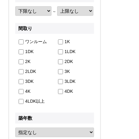
～
間取り
ワンルーム
1K
1DK
1LDK
2K
2DK
2LDK
3K
3DK
3LDK
4K
4DK
4LDK以上
築年数