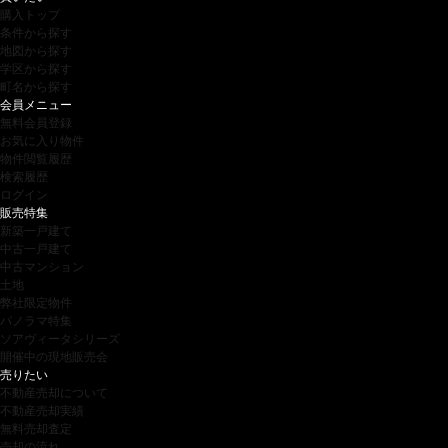
購入トップ
条件から探す
地図から探す
学区から探す
町名から探す
会員メニュー
無料会員登録
お気に入り物件
物件閲覧履歴
検索履歴
ログイン
販売特集
新築一戸建て
中古一戸建て
中古マンション
土地
弊社限定物件
パノラマ特集
ソアヴィータシリーズ
開催中の現地販売会
売りたい
不動産売却について
不動産売却実績
無料売却査定
売却の流れ