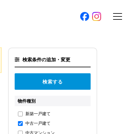
購入トップ
条件から探す
検索条件の追加・変更
地図から探す
（本社）
学区から探す
ス
町名から探す
弊社限定物件
物件種別
パノラマ特集
ソアヴィータシリーズ
報
新築一戸建て
開催中の現地販売会
中古一戸建て
プ新卒採用
中古マンション