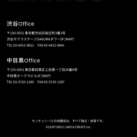
渋谷
Office
〒150-0031 東京都渋谷区桜丘町3番2号
渋谷サクラステージSAKURAタワー5F
[MAP]
TEL 03-6412-8821 FAX 03-6412-8841
中目黒
Office
〒153-0051 東京都目黒区上目黒一丁目26番9号
中目黒オークラビル1F
[MAP]
TEL 03-5720-1285 FAX 03-5720-1287
個人情報保護の取扱い
会員規約
サイトマップ
センチュリー21の加盟店は、すべて独立・自営です。
©CENTURY21 SMICA CREATE Inc.