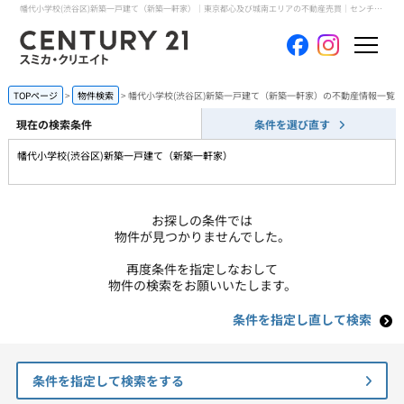
幡代小学校(渋谷区)新築一戸建て（新築一軒家）｜東京都心及び城南エリアの不動産売買｜センチュリー21スミカ・クリエイト
ホーム
TOPページ
物件検索
幡代小学校(渋谷区)新築一戸建て（新築一軒家）の不動産情報一覧
現在の検索条件
条件を選び直す
当社について
幡代小学校(渋谷区)新築一戸建て（新築一軒家）
買いたい
お探しの条件では
売りたい
物件が見つかりませんでした。
再度条件を指定しなおして
コンテンツ
物件の検索をお願いいたします。
条件を指定し直して検索
採用情報
会員メニュー
条件を指定して検索をする