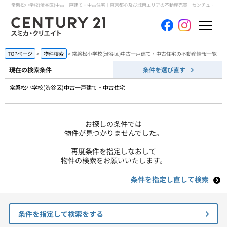
常磐松小学校(渋谷区)中古一戸建て・中古住宅｜東京都心及び城南エリアの不動産売買｜センチュリー21スミカ・クリエイト
ホーム
TOPページ
物件検索
常磐松小学校(渋谷区)中古一戸建て・中古住宅の不動産情報一覧
現在の検索条件
条件を選び直す
当社について
常磐松小学校(渋谷区)中古一戸建て・中古住宅
買いたい
お探しの条件では
売りたい
物件が見つかりませんでした。
再度条件を指定しなおして
コンテンツ
物件の検索をお願いいたします。
条件を指定し直して検索
採用情報
会員メニュー
条件を指定して検索をする