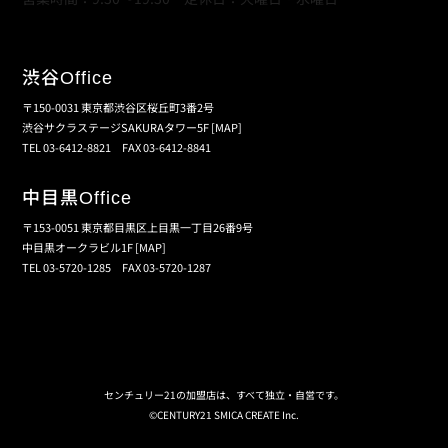
渋谷
Office
〒150-0031 東京都渋谷区桜丘町3番2号
渋谷サクラステージSAKURAタワー5F
[MAP]
TEL 03-6412-8821 FAX 03-6412-8841
中目黒
Office
〒153-0051 東京都目黒区上目黒一丁目26番9号
中目黒オークラビル1F
[MAP]
TEL 03-5720-1285 FAX 03-5720-1287
個人情報保護の取扱い
会員規約
サイトマップ
センチュリー21の加盟店は、すべて独立・自営です。
©CENTURY21 SMICA CREATE Inc.