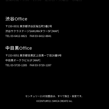
渋谷
Office
〒150-0031 東京都渋谷区桜丘町3番2号
渋谷サクラステージSAKURAタワー5F
[MAP]
TEL 03-6412-8821 FAX 03-6412-8841
中目黒
Office
〒153-0051 東京都目黒区上目黒一丁目26番9号
中目黒オークラビル1F
[MAP]
TEL 03-5720-1285 FAX 03-5720-1287
個人情報保護の取扱い
会員規約
サイトマップ
センチュリー21の加盟店は、すべて独立・自営です。
©CENTURY21 SMICA CREATE Inc.