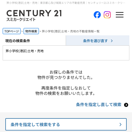
笄小学校(港区)土地・売地｜東京都心及び城南エリアの不動産売買｜センチュリー21スミカ・クリエイト
ホーム
TOPページ
物件検索
笄小学校(港区)土地・売地の不動産情報一覧
現在の検索条件
条件を選び直す
当社について
笄小学校(港区)土地・売地
買いたい
お探しの条件では
売りたい
物件が見つかりませんでした。
再度条件を指定しなおして
コンテンツ
物件の検索をお願いいたします。
条件を指定し直して検索
採用情報
会員メニュー
条件を指定して検索をする