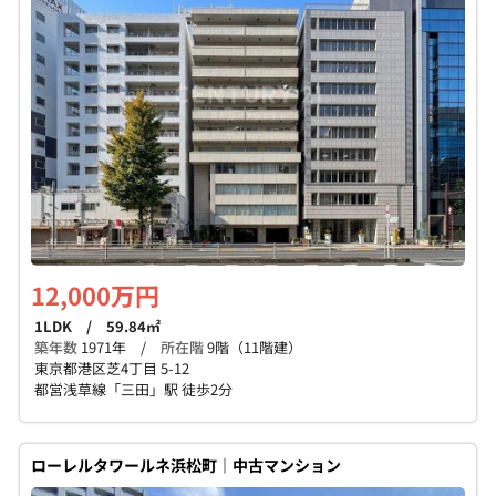
個人情報保護の取扱い
会員規約
サイトマップ
Engli
12,000万円
1LDK / 59.84㎡
築年数
1971年 /
所在階
9階（11階建）
東京都港区芝4丁目 5-12
都営浅草線「三田」駅 徒歩2分
ローレルタワールネ浜松町｜中古マンション