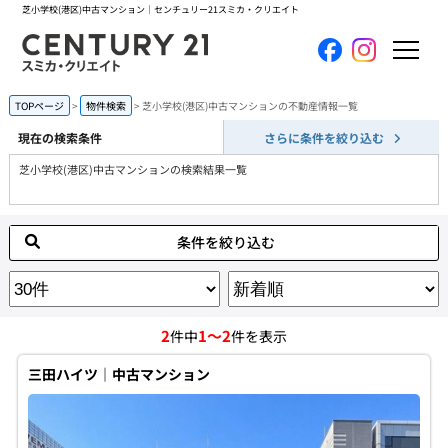
芝小学校(港区)中古マンション｜センチュリー21スミカ・クリエイト
ホーム
TOPページ
物件検索
芝小学校(港区)中古マンションの不動産情報一覧
現在の検索条件
さらに条件を絞り込む
当社について
芝小学校(港区)中古マンションの検索結果一覧
買いたい
条件を絞り込む
売りたい
コンテンツ
2
1～2
件中
件を表示
採用情報
三田ハイツ｜中古マンション
会員メニュー