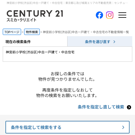
神宮前小学校(渋谷区)中古一戸建て・中古住宅｜東京都心及び城南エリアの不動産売買｜センチュリー21スミカ・クリエイト
ホーム
TOPページ
物件検索
神宮前小学校(渋谷区)中古一戸建て・中古住宅の不動産情報一覧
現在の検索条件
条件を選び直す
当社について
神宮前小学校(渋谷区)中古一戸建て・中古住宅
買いたい
お探しの条件では
売りたい
物件が見つかりませんでした。
再度条件を指定しなおして
コンテンツ
物件の検索をお願いいたします。
条件を指定し直して検索
採用情報
会員メニュー
条件を指定して検索をする