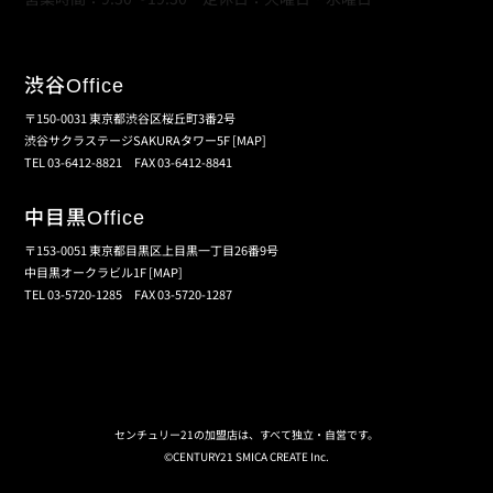
渋谷
Office
〒150-0031 東京都渋谷区桜丘町3番2号
渋谷サクラステージSAKURAタワー5F
[MAP]
TEL 03-6412-8821 FAX 03-6412-8841
中目黒
Office
〒153-0051 東京都目黒区上目黒一丁目26番9号
中目黒オークラビル1F
[MAP]
TEL 03-5720-1285 FAX 03-5720-1287
個人情報保護の取扱い
会員規約
サイトマップ
センチュリー21の加盟店は、すべて独立・自営です。
©CENTURY21 SMICA CREATE Inc.