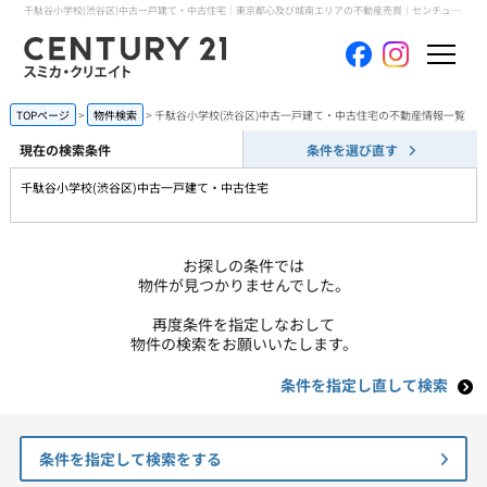
千駄谷小学校(渋谷区)中古一戸建て・中古住宅｜東京都心及び城南エリアの不動産売買｜センチュリー21スミカ・クリエイト
ホーム
TOPページ
物件検索
千駄谷小学校(渋谷区)中古一戸建て・中古住宅の不動産情報一覧
現在の検索条件
条件を選び直す
当社について
千駄谷小学校(渋谷区)中古一戸建て・中古住宅
買いたい
お探しの条件では
売りたい
物件が見つかりませんでした。
再度条件を指定しなおして
コンテンツ
物件の検索をお願いいたします。
条件を指定し直して検索
採用情報
会員メニュー
条件を指定して検索をする