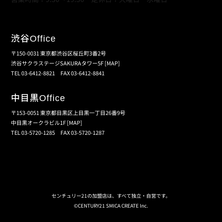
渋谷
Office
〒150-0031 東京都渋谷区桜丘町3番2号
渋谷サクラステージSAKURAタワー5F
[MAP]
TEL 03-6412-8821 FAX 03-6412-8841
中目黒
Office
〒153-0051 東京都目黒区上目黒一丁目26番9号
中目黒オークラビル1F
[MAP]
TEL 03-5720-1285 FAX 03-5720-1287
個人情報保護の取扱い
会員規約
サイトマップ
センチュリー21の加盟店は、すべて独立・自営です。
©CENTURY21 SMICA CREATE Inc.