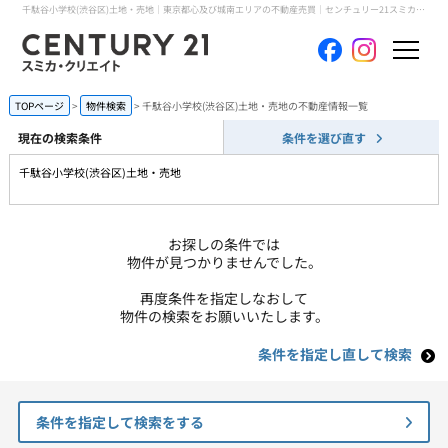
千駄谷小学校(渋谷区)土地・売地｜東京都心及び城南エリアの不動産売買｜センチュリー21スミカ・クリエイト
ホーム
TOPページ
物件検索
千駄谷小学校(渋谷区)土地・売地の不動産情報一覧
現在の検索条件
条件を選び直す
当社について
千駄谷小学校(渋谷区)土地・売地
買いたい
お探しの条件では
売りたい
物件が見つかりませんでした。
再度条件を指定しなおして
コンテンツ
物件の検索をお願いいたします。
条件を指定し直して検索
採用情報
会員メニュー
条件を指定して検索をする