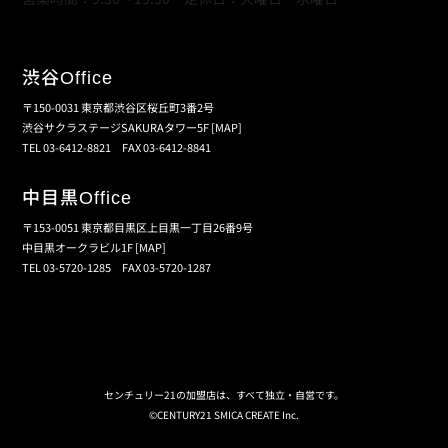
渋谷
Office
〒150-0031 東京都渋谷区桜丘町3番2号
渋谷サクラステージSAKURAタワー5F
[MAP]
TEL 03-6412-8821 FAX 03-6412-8841
中目黒
Office
〒153-0051 東京都目黒区上目黒一丁目26番9号
中目黒オークラビル1F
[MAP]
TEL 03-5720-1285 FAX 03-5720-1287
個人情報保護の取扱い
会員規約
サイトマップ
センチュリー21の加盟店は、すべて独立・自営です。
©CENTURY21 SMICA CREATE Inc.