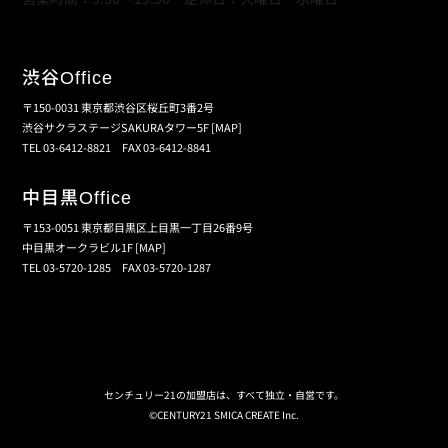
渋谷
Office
〒150-0031 東京都渋谷区桜丘町3番2号
渋谷サクラステージSAKURAタワー5F
[MAP]
TEL 03-6412-8821 FAX 03-6412-8841
中目黒
Office
〒153-0051 東京都目黒区上目黒一丁目26番9号
中目黒オークラビル1F
[MAP]
TEL 03-5720-1285 FAX 03-5720-1287
個人情報保護の取扱い
会員規約
サイトマップ
センチュリー21の加盟店は、すべて独立・自営です。
©CENTURY21 SMICA CREATE Inc.