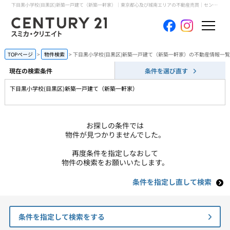
下目黒小学校(目黒区)新築一戸建て（新築一軒家）｜東京都心及び城南エリアの不動産売買｜センチュリー21スミカ・クリエイト
ホーム
TOPページ
物件検索
下目黒小学校(目黒区)新築一戸建て（新築一軒家）の不動産情報一覧
現在の検索条件
条件を選び直す
当社について
下目黒小学校(目黒区)新築一戸建て（新築一軒家）
買いたい
お探しの条件では
売りたい
物件が見つかりませんでした。
再度条件を指定しなおして
コンテンツ
物件の検索をお願いいたします。
条件を指定し直して検索
採用情報
会員メニュー
条件を指定して検索をする