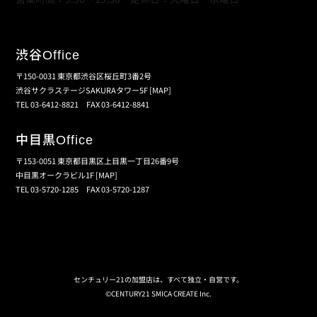
渋谷
Office
〒150-0031 東京都渋谷区桜丘町3番2号
渋谷サクラステージSAKURAタワー5F
[MAP]
TEL 03-6412-8821 FAX 03-6412-8841
中目黒
Office
〒153-0051 東京都目黒区上目黒一丁目26番9号
中目黒オークラビル1F
[MAP]
TEL 03-5720-1285 FAX 03-5720-1287
個人情報保護の取扱い
会員規約
サイトマップ
センチュリー21の加盟店は、すべて独立・自営です。
©CENTURY21 SMICA CREATE Inc.