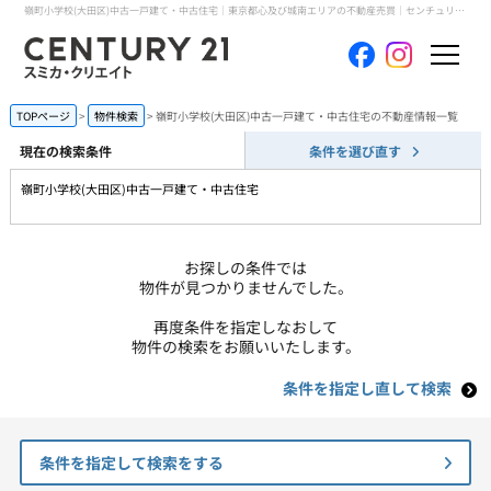
嶺町小学校(大田区)中古一戸建て・中古住宅｜東京都心及び城南エリアの不動産売買｜センチュリー21スミカ・クリエイト
ホーム
TOPページ
物件検索
嶺町小学校(大田区)中古一戸建て・中古住宅の不動産情報一覧
現在の検索条件
条件を選び直す
当社について
嶺町小学校(大田区)中古一戸建て・中古住宅
買いたい
お探しの条件では
売りたい
物件が見つかりませんでした。
再度条件を指定しなおして
コンテンツ
物件の検索をお願いいたします。
条件を指定し直して検索
採用情報
会員メニュー
条件を指定して検索をする