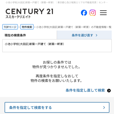
小池小学校(大田区)新築一戸建て（新築一軒家）｜東京都心及び城南エリアの不動産売買｜センチュリー21スミカ・クリエイト
ホーム
TOPページ
物件検索
小池小学校(大田区)新築一戸建て（新築一軒家）の不動産情報一覧
現在の検索条件
条件を選び直す
当社について
小池小学校(大田区)新築一戸建て（新築一軒家）
買いたい
お探しの条件では
売りたい
物件が見つかりませんでした。
再度条件を指定しなおして
コンテンツ
物件の検索をお願いいたします。
条件を指定し直して検索
採用情報
会員メニュー
条件を指定して検索をする