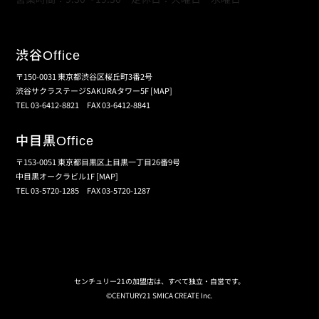
渋谷
Office
〒150-0031 東京都渋谷区桜丘町3番2号
渋谷サクラステージSAKURAタワー5F
[MAP]
TEL 03-6412-8821 FAX 03-6412-8841
中目黒
Office
〒153-0051 東京都目黒区上目黒一丁目26番9号
中目黒オークラビル1F
[MAP]
TEL 03-5720-1285 FAX 03-5720-1287
個人情報保護の取扱い
会員規約
サイトマップ
センチュリー21の加盟店は、すべて独立・自営です。
©CENTURY21 SMICA CREATE Inc.