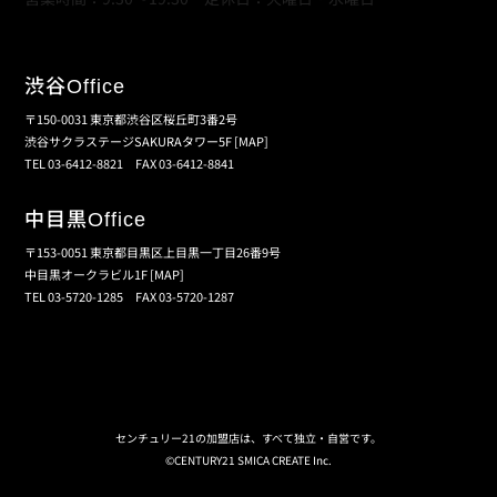
渋谷
Office
〒150-0031 東京都渋谷区桜丘町3番2号
渋谷サクラステージSAKURAタワー5F
[MAP]
TEL 03-6412-8821 FAX 03-6412-8841
中目黒
Office
〒153-0051 東京都目黒区上目黒一丁目26番9号
中目黒オークラビル1F
[MAP]
TEL 03-5720-1285 FAX 03-5720-1287
個人情報保護の取扱い
会員規約
サイトマップ
センチュリー21の加盟店は、すべて独立・自営です。
©CENTURY21 SMICA CREATE Inc.