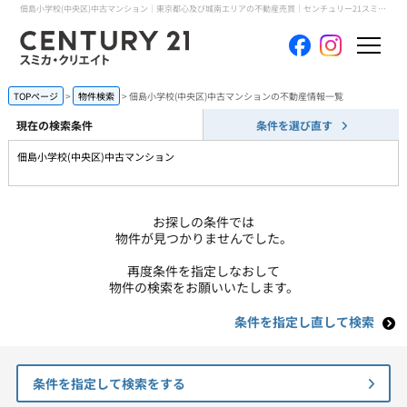
佃島小学校(中央区)中古マンション｜東京都心及び城南エリアの不動産売買｜センチュリー21スミカ・クリエイト
ホーム
TOPページ
物件検索
佃島小学校(中央区)中古マンションの不動産情報一覧
現在の検索条件
条件を選び直す
当社について
佃島小学校(中央区)中古マンション
買いたい
お探しの条件では
売りたい
物件が見つかりませんでした。
再度条件を指定しなおして
コンテンツ
物件の検索をお願いいたします。
条件を指定し直して検索
採用情報
会員メニュー
条件を指定して検索をする