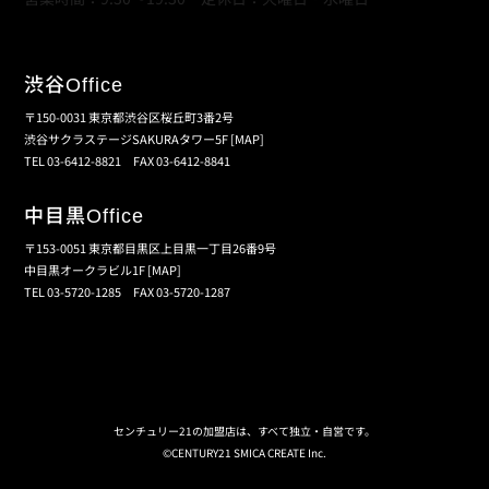
渋谷
Office
〒150-0031 東京都渋谷区桜丘町3番2号
渋谷サクラステージSAKURAタワー5F
[MAP]
TEL 03-6412-8821 FAX 03-6412-8841
中目黒
Office
〒153-0051 東京都目黒区上目黒一丁目26番9号
中目黒オークラビル1F
[MAP]
TEL 03-5720-1285 FAX 03-5720-1287
個人情報保護の取扱い
会員規約
サイトマップ
センチュリー21の加盟店は、すべて独立・自営です。
©CENTURY21 SMICA CREATE Inc.