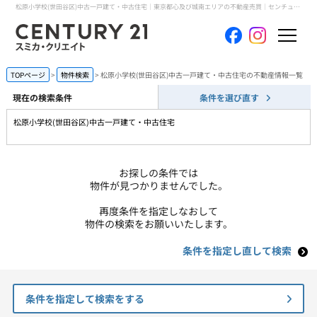
松原小学校(世田谷区)中古一戸建て・中古住宅｜東京都心及び城南エリアの不動産売買｜センチュリー21スミカ・クリエイト
ホーム
TOPページ
物件検索
松原小学校(世田谷区)中古一戸建て・中古住宅の不動産情報一覧
現在の検索条件
条件を選び直す
当社について
松原小学校(世田谷区)中古一戸建て・中古住宅
買いたい
お探しの条件では
売りたい
物件が見つかりませんでした。
再度条件を指定しなおして
コンテンツ
物件の検索をお願いいたします。
条件を指定し直して検索
採用情報
会員メニュー
条件を指定して検索をする