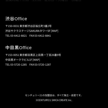
渋谷
Office
〒150-0031 東京都渋谷区桜丘町3番2号
渋谷サクラステージSAKURAタワー5F
[MAP]
TEL 03-6412-8821 FAX 03-6412-8841
中目黒
Office
〒153-0051 東京都目黒区上目黒一丁目26番9号
中目黒オークラビル1F
[MAP]
TEL 03-5720-1285 FAX 03-5720-1287
個人情報保護の取扱い
会員規約
サイトマップ
センチュリー21の加盟店は、すべて独立・自営です。
©CENTURY21 SMICA CREATE Inc.