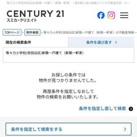
等々力小学校(世田谷区)新築一戸建て（新築一軒家）｜東京都心及び城南エリアの不動産売買｜センチュリー21スミカ・クリエイト
ホーム
TOPページ
物件検索
等々力小学校(世田谷区)新築一戸建て（新築一軒家）の不動産情報
現在の検索条件
条件を選び直す
当社について
等々力小学校(世田谷区)新築一戸建て（新築一軒家）
買いたい
お探しの条件では
売りたい
物件が見つかりませんでした。
再度条件を指定しなおして
コンテンツ
物件の検索をお願いいたします。
条件を指定し直して検索
採用情報
会員メニュー
条件を指定して検索をする