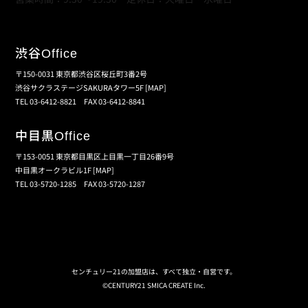
渋谷
Office
〒150-0031 東京都渋谷区桜丘町3番2号
渋谷サクラステージSAKURAタワー5F
[MAP]
TEL 03-6412-8821 FAX 03-6412-8841
中目黒
Office
〒153-0051 東京都目黒区上目黒一丁目26番9号
中目黒オークラビル1F
[MAP]
TEL 03-5720-1285 FAX 03-5720-1287
個人情報保護の取扱い
会員規約
サイトマップ
センチュリー21の加盟店は、すべて独立・自営です。
©CENTURY21 SMICA CREATE Inc.