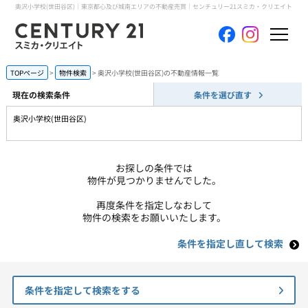
奥沢小学校(世田谷区)｜東京都心及び城南エリアの不動産売買｜センチュリー21スミカ・クリエイト
ホーム
TOPページ
物件検索
奥沢小学校(世田谷区)の不動産情報一覧
現在の検索条件
条件を選び直す
当社について
奥沢小学校(世田谷区)
買いたい
お探しの条件では
売りたい
物件が見つかりませんでした。
再度条件を指定しなおして
コンテンツ
物件の検索をお願いいたします。
条件を指定し直して検索
採用情報
会員メニュー
条件を指定して検索をする