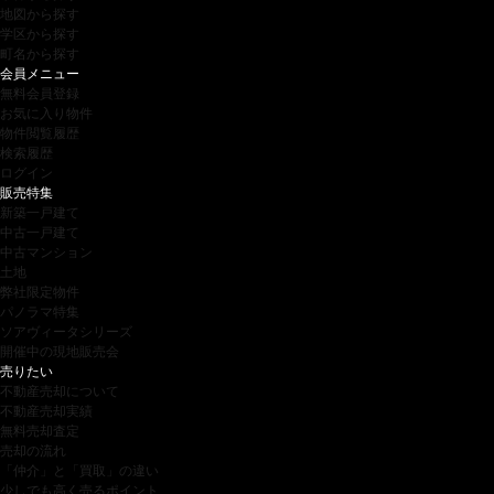
地図から探す
学区から探す
町名から探す
会員メニュー
無料会員登録
お気に入り物件
物件閲覧履歴
検索履歴
ログイン
販売特集
新築一戸建て
中古一戸建て
中古マンション
土地
弊社限定物件
パノラマ特集
ソアヴィータシリーズ
開催中の現地販売会
売りたい
不動産売却について
不動産売却実績
無料売却査定
売却の流れ
「仲介」と「買取」の違い
少しでも高く売るポイント