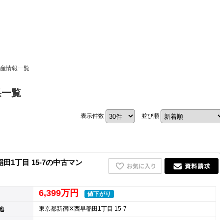
ホーム
動産情報一覧
お知らせ
果一覧
会社概要
表示件数
並び順
渋谷オフィス
中目黒オフィ
スタッフ紹介
1丁目 15-7の中古マン
採用情
6,399万円
値下がり
東京都新宿区西早稲田1丁目 15-7
地
スミカグルー