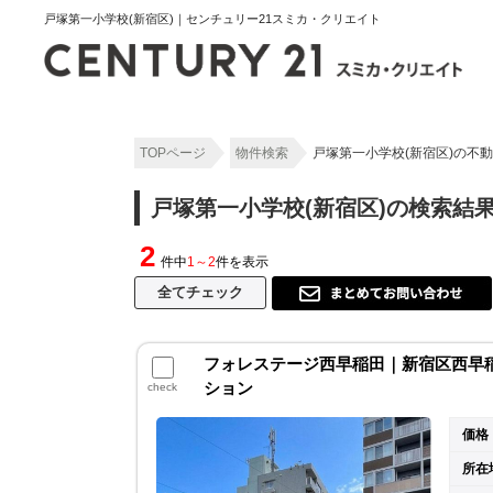
戸塚第一小学校(新宿区)｜センチュリー21スミカ・クリエイト
TOPページ
物件検索
戸塚第一小学校(新宿区)の不
戸塚第一小学校(新宿区)の検索結
2
件中
1～2
件を表示
フォレステージ西早稲田｜新宿区西早稲田
ション
check
価格
所在