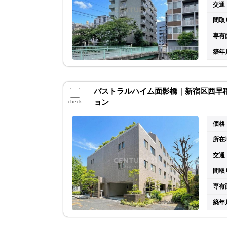
交通
間取
専有
築年
パストラルハイム面影橋｜新宿区西早稲田
ョン
check
価格
所在
交通
間取
専有
築年