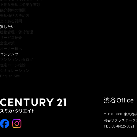
不動産売却に必要な書類
媒介契約の種類
売却価格の決め方
よくある質問
貸したい
建物管理・賃貸管理
サービス紹介
空室対策
オーナー様へ
コンテンツ
マンションカタログ
住宅ローン控除
シミュレーション
English Site
渋谷
Office
〒150-0031 東京
渋谷サクラステージS
TEL 03-6412-8821