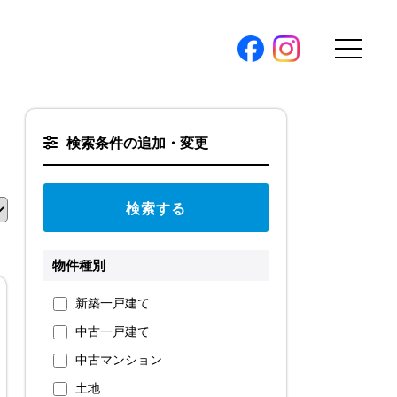
購入トップ
検索条件の追加・変更
条件から探す
地図から探す
（本社）
学区から探す
ス
町名から探す
物件種別
弊社限定物件
新築一戸建て
パノラマ特集
中古一戸建て
ソアヴィータシリーズ
報
中古マンション
開催中の現地販売会
土地
プ新卒採用