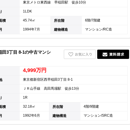
東京メトロ東西線 早稲田駅 徒歩10分
キャリア採用
1LDK
り
45.74㎡
6階/7階建
面積
所在階
1994年7月
マンション/RC造
月
建物構造
3丁目 8-1の中古マンシ
4,999万円
東京都新宿区西早稲田3丁目 8-1
地
ＪＲ山手線 高田馬場駅 徒歩13分
個人情報保護の取
1R
り
32.18㎡
4階/9階建
面積
所在階
1992年6月
マンション/SRC造
月
建物構造