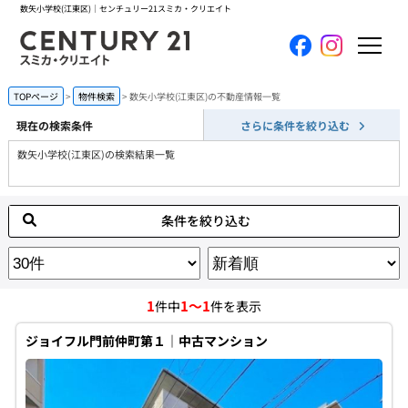
数矢小学校(江東区)｜センチュリー21スミカ・クリエイト
ホーム
TOPページ
物件検索
数矢小学校(江東区)の不動産情報一覧
現在の検索条件
さらに条件を絞り込む
当社について
数矢小学校(江東区)の検索結果一覧
買いたい
条件を絞り込む
売りたい
コンテンツ
1
1～1
件中
件を表示
採用情報
ジョイフル門前仲町第１｜中古マンション
会員メニュー