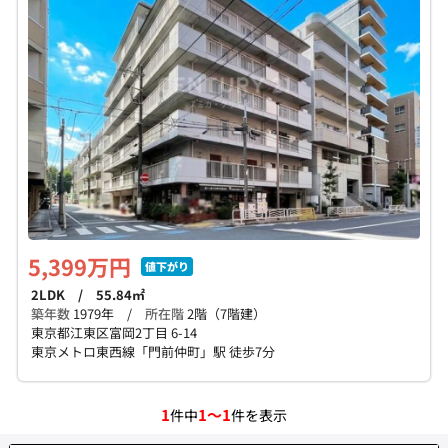
個人情報保護の取扱い
会員規約
サイトマップ
Engli
5,399万円
値下がり
2LDK / 55.84㎡
築年数
1979年 /
所在階
2階（7階建）
東京都江東区富岡2丁目 6-14
東京メトロ東西線「門前仲町」駅 徒歩7分
1
1～1
件中
件を表示