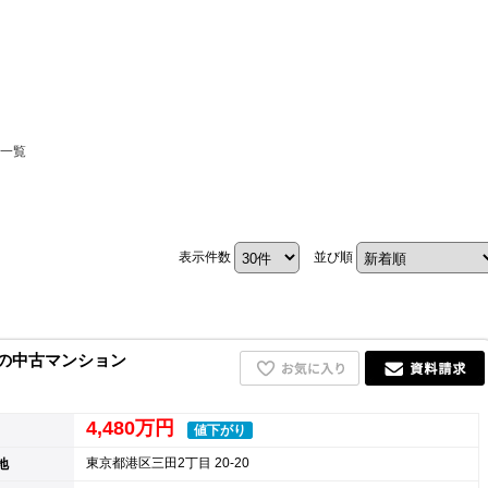
ホーム
報一覧
お知らせ
会社概要
表示件数
並び順
渋谷オフィス
中目黒オフィ
スタッフ紹介
0の中古マンション
採用情
4,480万円
値下がり
東京都港区三田2丁目 20-20
地
スミカグルー