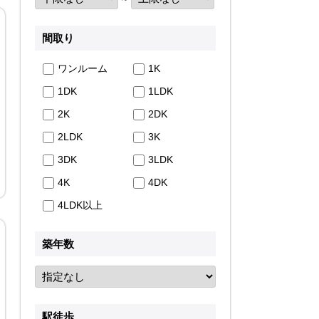
間取り
ワンルーム
1K
1DK
1LDK
2K
2DK
2LDK
3K
3DK
3LDK
4K
4DK
4LDK以上
築年数
駅徒歩