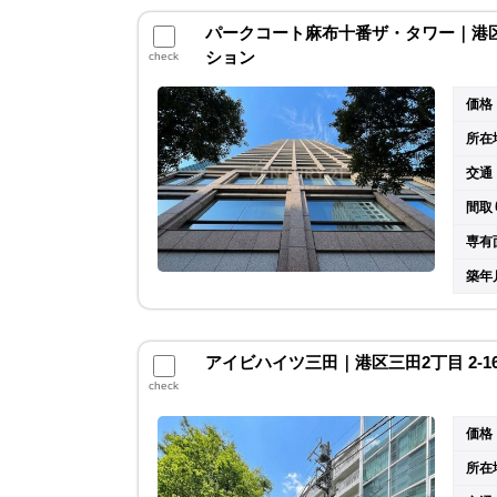
パークコート麻布十番ザ・タワー｜港区三
ション
check
価格
所在
交通
間取
専有
築年
アイビハイツ三田｜港区三田2丁目 2-
check
価格
所在