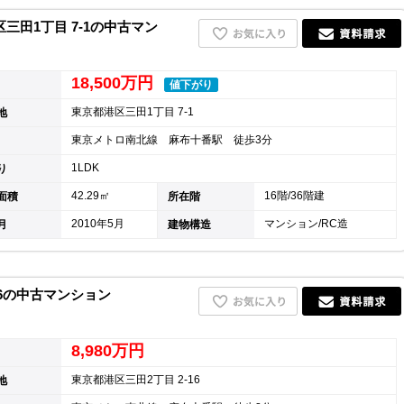
田1丁目 7-1の中古マン
18,500万円
値下がり
東京都港区三田1丁目 7-1
地
東京メトロ南北線 麻布十番駅 徒歩3分
1LDK
り
42.29㎡
16階/36階建
面積
所在階
2010年5月
マンション/RC造
月
建物構造
16の中古マンション
8,980万円
東京都港区三田2丁目 2-16
地