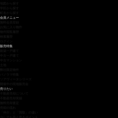
地図から探す
学区から探す
町名から探す
会員メニュー
無料会員登録
お気に入り物件
物件閲覧履歴
検索履歴
ログイン
販売特集
新築一戸建て
中古一戸建て
中古マンション
土地
弊社限定物件
パノラマ特集
ソアヴィータシリーズ
開催中の現地販売会
売りたい
不動産売却について
不動産売却実績
無料売却査定
売却の流れ
「仲介」と「買取」の違い
少しでも高く売るポイント