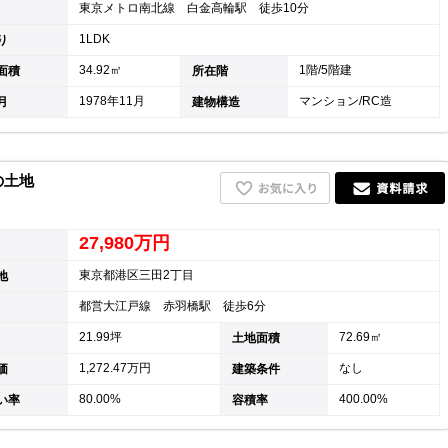
東京メトロ南北線 白金高輪駅 徒歩10分
キャリア採用
1LDK
り
34.92㎡
1階/5階建
面積
所在階
1978年11月
マンション/RC造
月
建物構造
の土地
27,980万円
東京都港区三田2丁目
地
都営大江戸線 赤羽橋駅 徒歩6分
個人情報保護の取
21.99坪
72.69㎡
土地面積
1,272.47万円
なし
価
建築条件
80.00%
400.00%
い率
容積率