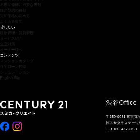
不動産売却に必要な書類
媒介契約の種類
売却価格の決め方
よくある質問
貸したい
建物管理・賃貸管理
サービス紹介
空室対策
オーナー様へ
コンテンツ
マンションカタログ
住宅ローン控除
シミュレーション
English Site
渋谷
Office
〒150-0031 東京
渋谷サクラステージS
TEL 03-6412-8821