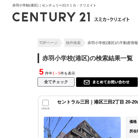
赤羽小学校(港区)｜センチュリー21スミカ・クリエイト
TOPページ
物件検索
赤羽小学校(港区)の不動産情
赤羽小学校(港区)の検索結果一覧
5
件中
1～5
件を表示
セントラル三田｜港区三田2丁目 20-2
check
価格
所在