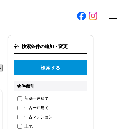
購入トップ
検索条件の追加・変更
条件から探す
地図から探す
（本社）
学区から探す
ス
町名から探す
物件種別
弊社限定物件
新築一戸建て
パノラマ特集
中古一戸建て
ソアヴィータシリーズ
報
中古マンション
開催中の現地販売会
土地
プ新卒採用