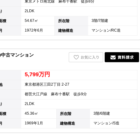
東京メトロ南北線 麻布十番駅 徒歩8分
2LDK
り
54.67㎡
3階/7階建
面積
所在階
1972年6月
マンション/RC造
月
建物構造
7の中古マンション
5,799万円
東京都港区三田2丁目 2-27
地
都営大江戸線 麻布十番駅 徒歩9分
2LDK
り
45.36㎡
3階/6階建
面積
所在階
1969年1月
マンション/S造
月
建物構造