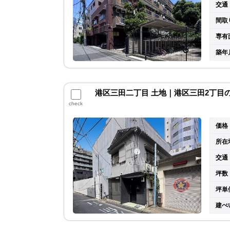
交通
間取
専有
築年
港区三田二丁目 土地｜港区三田2丁目
check
価格
所在
交通
坪数
坪単
建ぺ