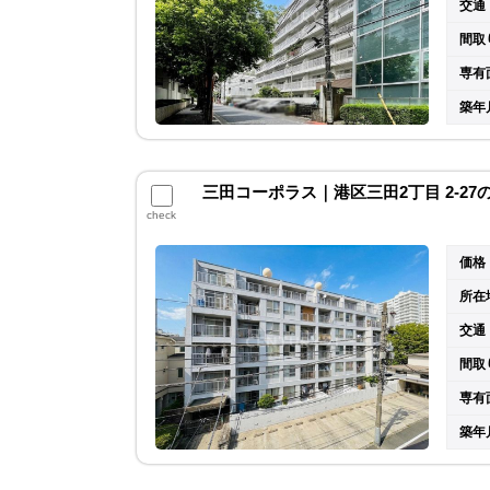
交通
間取
専有
築年
三田コーポラス｜港区三田2丁目 2-2
check
価格
所在
交通
間取
専有
築年