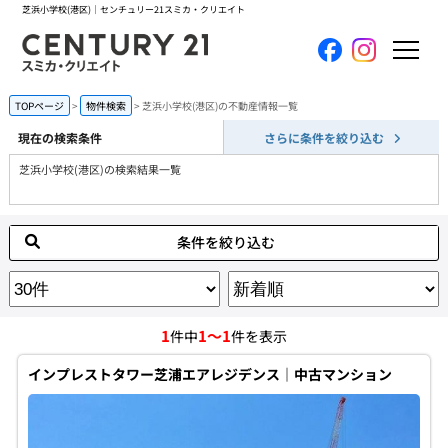
芝浜小学校(港区)｜センチュリー21スミカ・クリエイト
ホーム
TOPページ
物件検索
芝浜小学校(港区)の不動産情報一覧
現在の検索条件
さらに条件を絞り込む
当社について
芝浜小学校(港区)の検索結果一覧
買いたい
条件を絞り込む
売りたい
コンテンツ
1
1～1
件中
件を表示
採用情報
インプレストタワー芝浦エアレジデンス｜中古マンション
会員メニュー