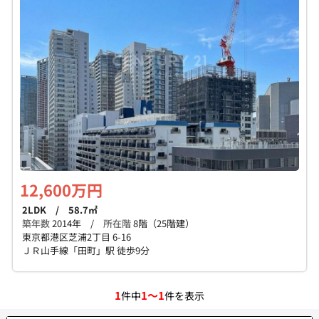
個人情報保護の取扱い
会員規約
サイトマップ
Engli
12,600万円
2LDK / 58.7㎡
築年数
2014年 /
所在階
8階（25階建）
東京都港区芝浦2丁目 6-16
ＪＲ山手線「田町」駅 徒歩9分
1
1～1
件中
件を表示