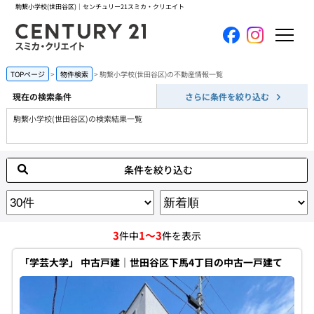
駒繋小学校(世田谷区)｜センチュリー21スミカ・クリエイト
ホーム
TOPページ
物件検索
駒繋小学校(世田谷区)の不動産情報一覧
現在の検索条件
さらに条件を絞り込む
当社について
駒繋小学校(世田谷区)の検索結果一覧
買いたい
条件を絞り込む
売りたい
コンテンツ
3
1～3
件中
件を表示
採用情報
「学芸大学」 中古戸建｜世田谷区下馬4丁目の中古一戸建て
会員メニュー