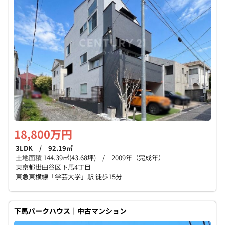
個人情報保護の取扱い
会員規約
サイトマップ
Engli
18,800万円
3LDK / 92.19㎡
土地面積
144.39㎡(43.68坪) / 2009年（完成年）
東京都世田谷区下馬4丁目
東急東横線「学芸大学」駅 徒歩15分
下馬パークハウス｜中古マンション