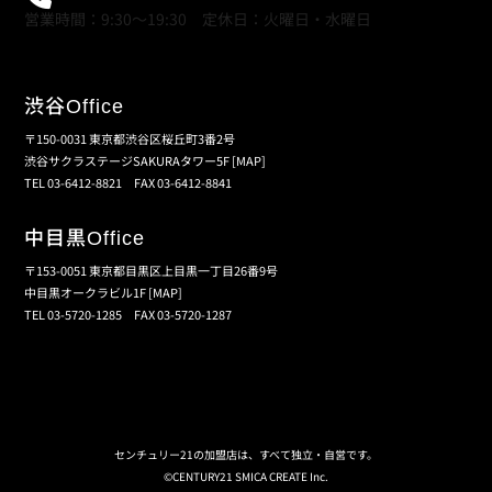
営業時間：9:30～19:30 定休日：火曜日・水曜日
渋谷
Office
〒150-0031 東京都渋谷区桜丘町3番2号
渋谷サクラステージSAKURAタワー5F
[MAP]
TEL 03-6412-8821 FAX 03-6412-8841
中目黒
Office
〒153-0051 東京都目黒区上目黒一丁目26番9号
中目黒オークラビル1F
[MAP]
TEL 03-5720-1285 FAX 03-5720-1287
個人情報保護の取扱い
会員規約
サイトマップ
センチュリー21の加盟店は、すべて独立・自営です。
©CENTURY21 SMICA CREATE Inc.