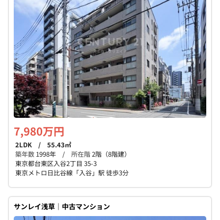
個人情報保護の取扱い
会員規約
サイトマップ
Engli
7,980万円
2LDK / 55.43㎡
築年数
1998年 /
所在階
2階（8階建）
東京都台東区入谷2丁目 35-3
東京メトロ日比谷線「入谷」駅 徒歩3分
サンレイ浅草｜中古マンション