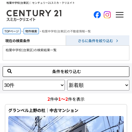
柏葉中学校(台東区)｜センチュリー21スミカ・クリエイト
ホーム
TOPページ
物件検索
柏葉中学校(台東区)の不動産情報一覧
現在の検索条件
さらに条件を絞り込む
当社について
柏葉中学校(台東区)の検索結果一覧
買いたい
条件を絞り込む
売りたい
コンテンツ
2
1～2
件中
件を表示
採用情報
グランベル上野の杜｜中古マンション
会員メニュー