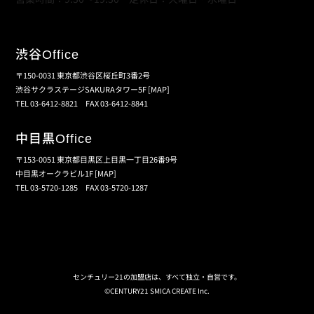
渋谷
Office
〒150-0031 東京都渋谷区桜丘町3番2号
渋谷サクラステージSAKURAタワー5F
[MAP]
TEL 03-6412-8821 FAX 03-6412-8841
中目黒
Office
〒153-0051 東京都目黒区上目黒一丁目26番9号
中目黒オークラビル1F
[MAP]
TEL 03-5720-1285 FAX 03-5720-1287
個人情報保護の取扱い
会員規約
サイトマップ
センチュリー21の加盟店は、すべて独立・自営です。
©CENTURY21 SMICA CREATE Inc.