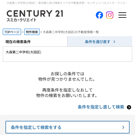
大森第二中学校(大田区)｜東京都心及び城南エリアの不動産売買｜センチュリー21スミカ・クリエイト
ホーム
TOPページ
物件検索
大森第二中学校(大田区)の不動産情報一覧
現在の検索条件
条件を選び直す
当社について
大森第二中学校(大田区)
買いたい
お探しの条件では
売りたい
物件が見つかりませんでした。
再度条件を指定しなおして
コンテンツ
物件の検索をお願いいたします。
条件を指定し直して検索
採用情報
会員メニュー
条件を指定して検索をする